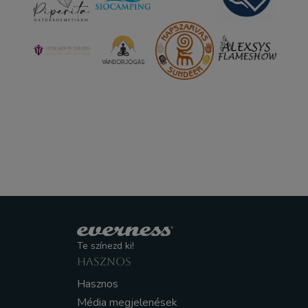
Te színezd ki!
HASZNOS
Hasznos
Média megjelenések