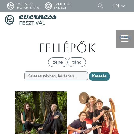
EVERNESS
EVERNESS
EN
INDIÁN NYÁR
ERDÉLY
menü
Fellépők
zene
tánc
Keresés