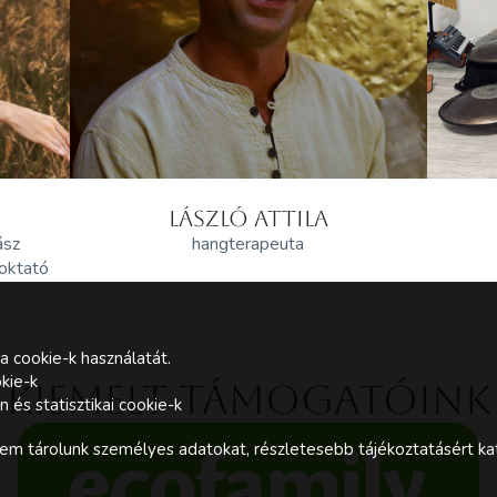
LÁSZLÓ ATTILA
ász
hangterapeuta
 oktató
a cookie-k használatát.
kie-k
Kiemelt támogatóink
és statisztikai cookie-k
m tárolunk személyes adatokat, részletesebb tájékoztatásért kat