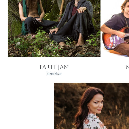
EARTHJAM
zenekar