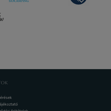
TOK
kérések
ájékoztató