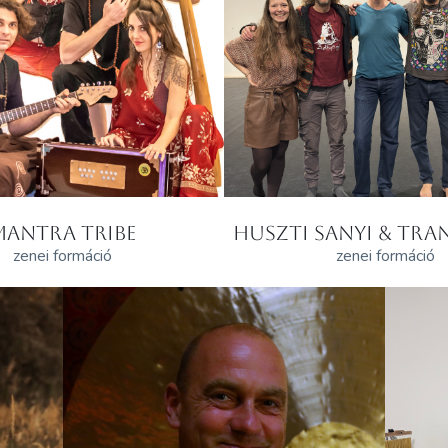
MANTRA TRIBE
HUSZTI SANYI & TRAN
zenei formáció
zenei formáció