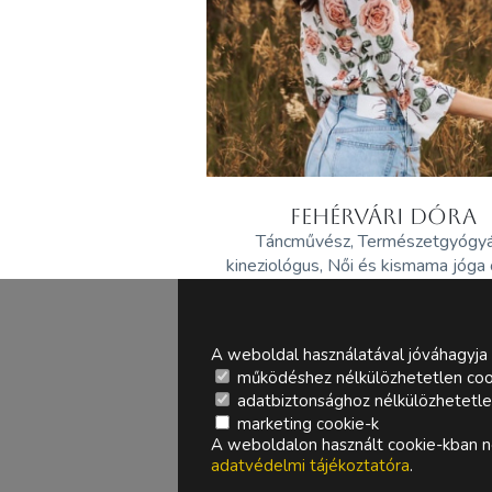
FEHÉRVÁRI DÓRA
Táncművész, Természetgyógy
kineziológus, Női és kismama jóga
A weboldal használatával jóváhagyja 
működéshez nélkülözhetetlen coo
adatbiztonsághoz nélkülözhetetlen 
marketing cookie-k
A weboldalon használt cookie-kban ne
adatvédelmi tájékoztatóra
.