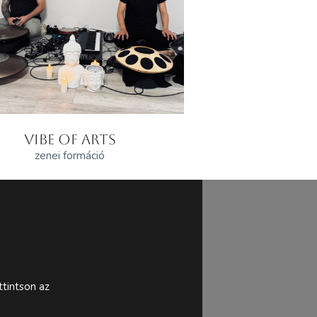
VIBE OF ARTS
zenei formáció
tintson az