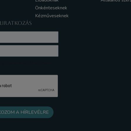
Előadóknak
Általános szer
Önkénteseknek
Kézműveseknek
ELIRATKOZÁS
z Adatkezelési tájékoztatót