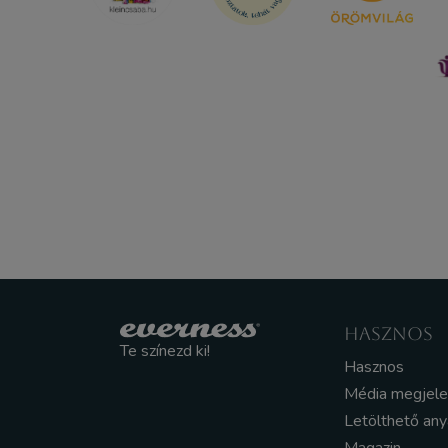
HASZNOS
Te színezd ki!
Hasznos
Média megjel
Letölthető an