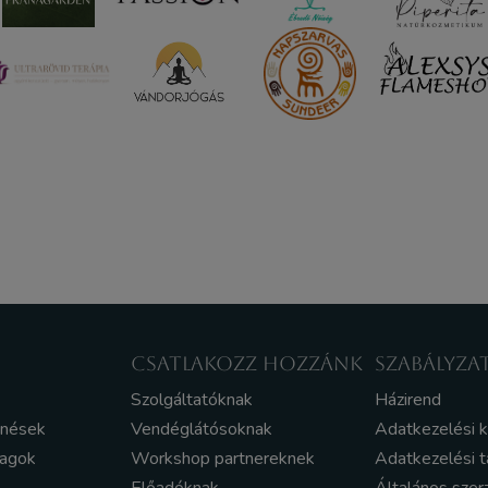
CSATLAKOZZ HOZZÁNK
SZABÁLYZA
Szolgáltatóknak
Házirend
enések
Vendéglátósoknak
Adatkezelési 
yagok
Workshop partnereknek
Adatkezelési t