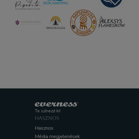
Te színezd ki!
HASZNOS
Hasznos
Média megjelenések