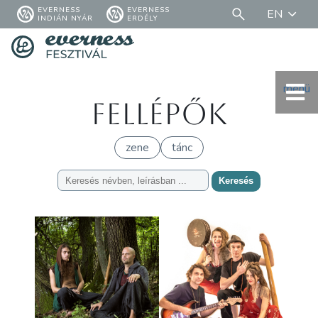
EVERNESS
EVERNESS
EN
INDIÁN NYÁR
ERDÉLY
menü
Fellépők
zene
tánc
Keresés