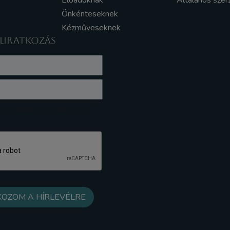
Előadóknak
Általános szer
Önkénteseknek
Kézműveseknek
ELIRATKOZÁS
z Adatkezelési tájékoztatót