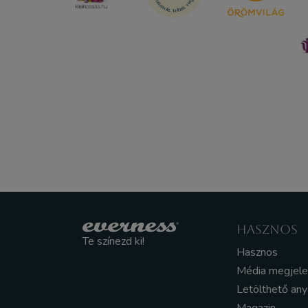
HASZNOS
Te színezd ki!
Hasznos
Média megjel
Letölthető an