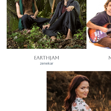
EARTHJAM
zenekar