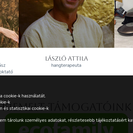
LÁSZLÓ ATTILA
ász
hangterapeuta
 oktató
a cookie-k használatát.
kie-k
Kiemelt támogatóink
és statisztikai cookie-k
m tárolunk személyes adatokat, részletesebb tájékoztatásért kat