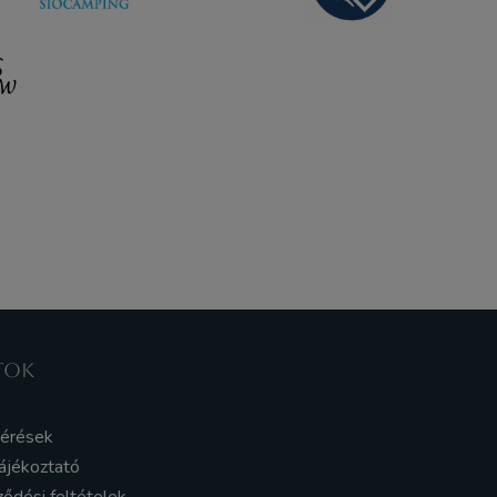
TOK
kérések
ájékoztató