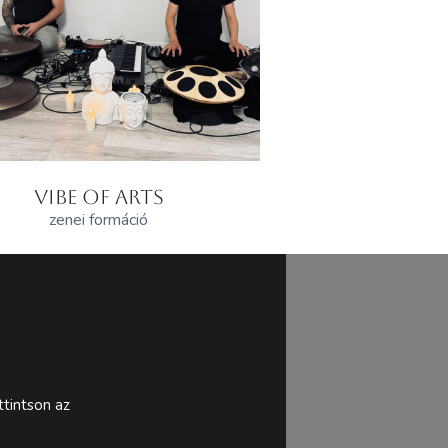
VIBE OF ARTS
zenei formáció
tintson az