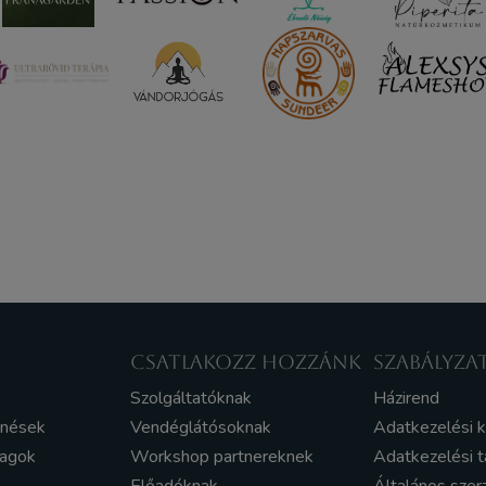
CSATLAKOZZ HOZZÁNK
SZABÁLYZA
Szolgáltatóknak
Házirend
enések
Vendéglátósoknak
Adatkezelési 
yagok
Workshop partnereknek
Adatkezelési t