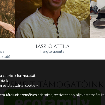
LÁSZLÓ ATTILA
ász
hangterapeuta
 oktató
a cookie-k használatát.
kie-k
Kiemelt támogatóink
és statisztikai cookie-k
m tárolunk személyes adatokat, részletesebb tájékoztatásért kat