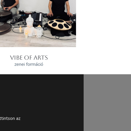
VIBE OF ARTS
zenei formáció
tintson az