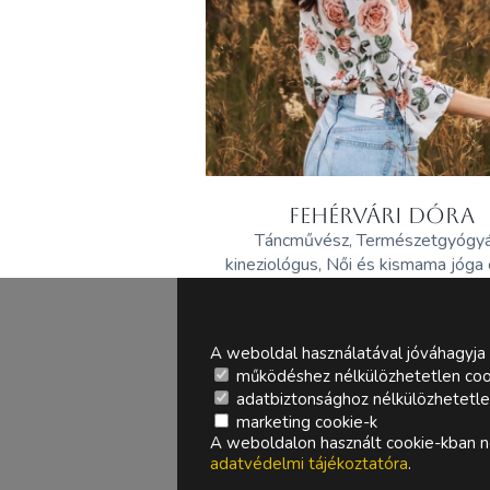
FEHÉRVÁRI DÓRA
Táncművész, Természetgyógy
kineziológus, Női és kismama jóga
A weboldal használatával jóváhagyja 
működéshez nélkülözhetetlen coo
adatbiztonsághoz nélkülözhetetlen 
marketing cookie-k
A weboldalon használt cookie-kban ne
adatvédelmi tájékoztatóra
.