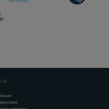
TOK
kérések
ájékoztató