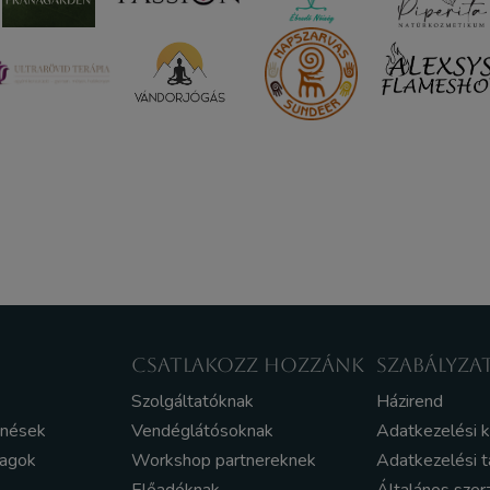
CSATLAKOZZ HOZZÁNK
SZABÁLYZA
Szolgáltatóknak
Házirend
enések
Vendéglátósoknak
Adatkezelési 
yagok
Workshop partnereknek
Adatkezelési t