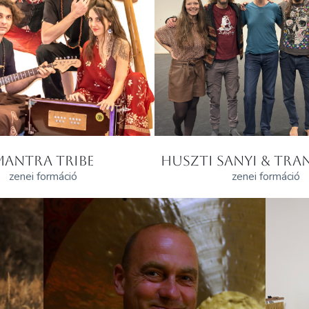
MANTRA TRIBE
HUSZTI SANYI & TRAN
zenei formáció
zenei formáció