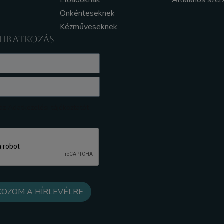
Előadóknak
Általános szer
Önkénteseknek
Kézműveseknek
ELIRATKOZÁS
z Adatkezelési tájékoztatót