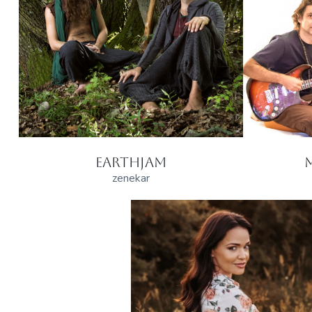
EARTHJAM
zenekar