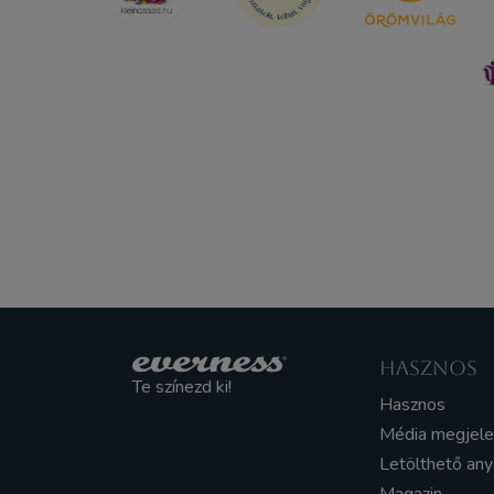
HASZNOS
Te színezd ki!
Hasznos
Média megjel
Letölthető an