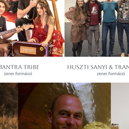
MANTRA TRIBE
HUSZTI SANYI & TRAN
zenei formáció
zenei formáció