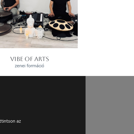
VIBE OF ARTS
zenei formáció
tintson az