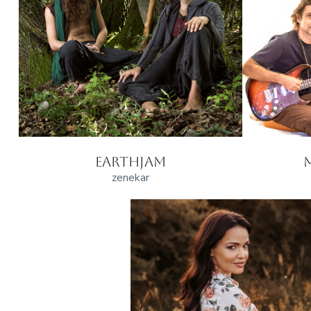
EARTHJAM
zenekar