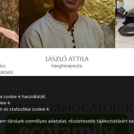
LÁSZLÓ ATTILA
ász
hangterapeuta
 oktató
a cookie-k használatát.
kie-k
Kiemelt támogatóink
és statisztikai cookie-k
m tárolunk személyes adatokat, részletesebb tájékoztatásért kat