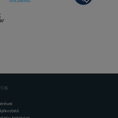
TOK
kérések
ájékoztató