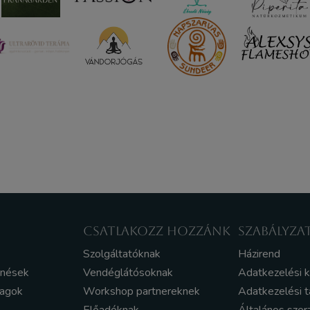
CSATLAKOZZ HOZZÁNK
SZABÁLYZA
Szolgáltatóknak
Házirend
enések
Vendéglátósoknak
Adatkezelési 
yagok
Workshop partnereknek
Adatkezelési t