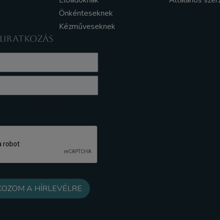
Előadóknak
Általános szer
Önkénteseknek
Kézműveseknek
ELIRATKOZÁS
z Adatkezelési tájékoztatót