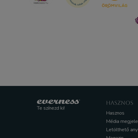
HASZNOS
Te színezd ki!
Hasznos
Média megjel
Letölthető an