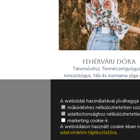
FEHÉRVÁRI DÓRA
Táncművész, Természetgyógy
kineziológus, Női és kismama jóga
A weboldal használatával jóváhagyja 
működéshez nélkülözhetetlen coo
adatbiztonsághoz nélkülözhetetlen 
marketing cookie-k
A weboldalon használt cookie-kban ne
adatvédelmi tájékoztatóra
.