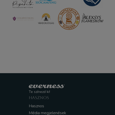
Te színezd ki!
HASZNOS
Hasznos
Média megjelenések