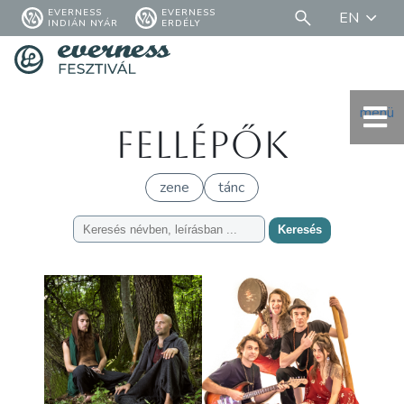
EVERNESS
EVERNESS
EN
INDIÁN NYÁR
ERDÉLY
menü
Fellépők
zene
tánc
Keresés