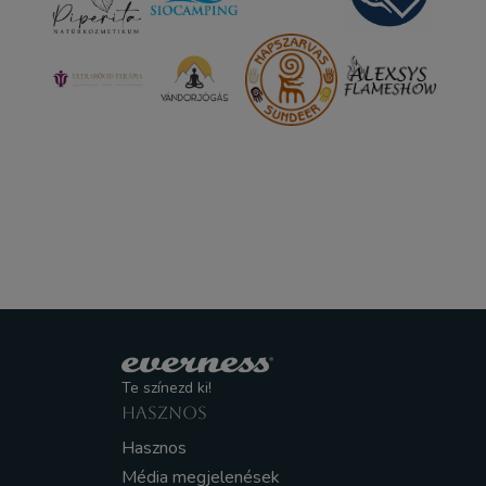
Te színezd ki!
HASZNOS
Hasznos
Média megjelenések