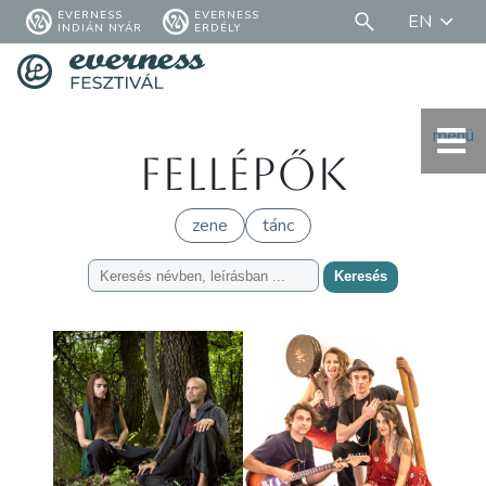
EVERNESS
EVERNESS
EN
INDIÁN NYÁR
ERDÉLY
menü
Fellépők
zene
tánc
Keresés