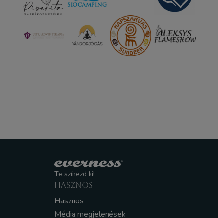
Te színezd ki!
HASZNOS
Hasznos
Média megjelenések