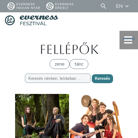
EVERNESS
EVERNESS
EN
INDIÁN NYÁR
ERDÉLY
menü
Fellépők
zene
tánc
Keresés