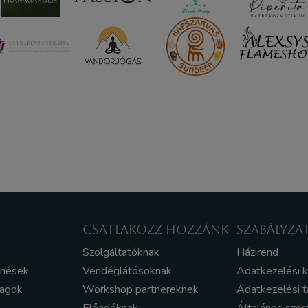
CSATLAKOZZ HOZZÁNK
SZABÁLYZA
Szolgáltatóknak
Házirend
enések
Vendéglátósoknak
Adatkezelési 
yagok
Workshop partnereknek
Adatkezelési t