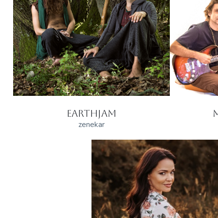
EARTHJAM
zenekar