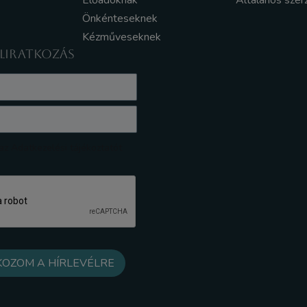
Előadóknak
Általános szer
Önkénteseknek
Kézműveseknek
ELIRATKOZÁS
z Adatkezelési tájékoztatót