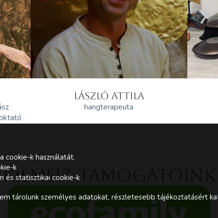
LÁSZLÓ ATTILA
ász
hangterapeuta
 oktató
a cookie-k használatát.
kie-k
Kiemelt támogatóink
és statisztikai cookie-k
m tárolunk személyes adatokat, részletesebb tájékoztatásért kat