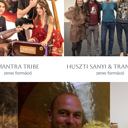
MANTRA TRIBE
HUSZTI SANYI & TRAN
zenei formáció
zenei formáció