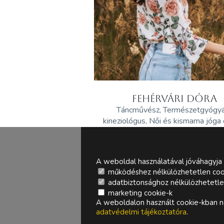
FEHÉRVÁRI DÓRA
Táncművész, Természetgyógy
kineziológus, Női és kismama jóga
A weboldal használatával jóváhagyja 
működéshez nélkülözhetetlen coo
adatbiztonsághoz nélkülözhetetlen 
marketing cookie-k
A weboldalon használt cookie-kban ne
adatvédelmi tájékoztatóra
.