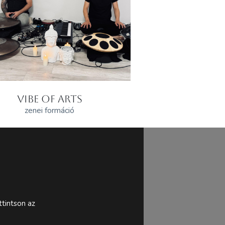
VIBE OF ARTS
zenei formáció
tintson az