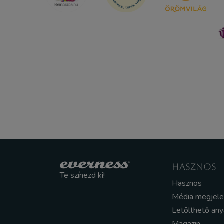
HASZNOS
Te színezd ki!
Hasznos
Média megjel
Letölthető an