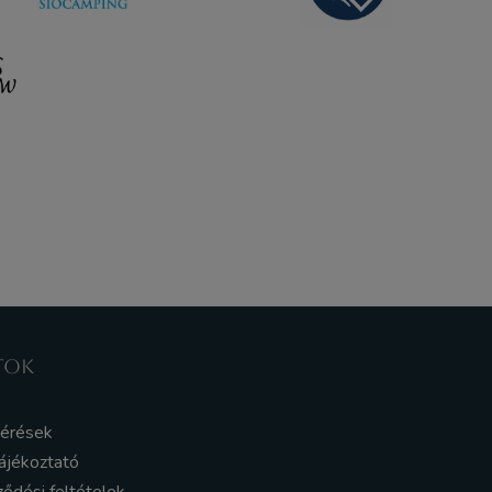
TOK
kérések
ájékoztató