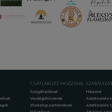
CSATLAKOZZ HOZZÁNK
SZABÁLYZA
Szolgáltatóknak
Házirend
enések
Vendéglátósoknak
Adatkezelési 
yagok
Workshop partnereknek
Adatkezelési t