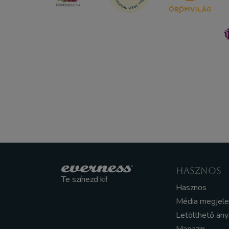
HASZNOS
Te színezd ki!
Hasznos
Média megjel
Letölthető an