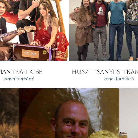
MANTRA TRIBE
HUSZTI SANYI & TRAN
zenei formáció
zenei formáció