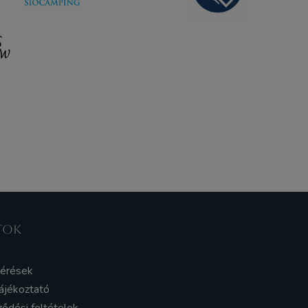
TOK
kérések
ájékoztató