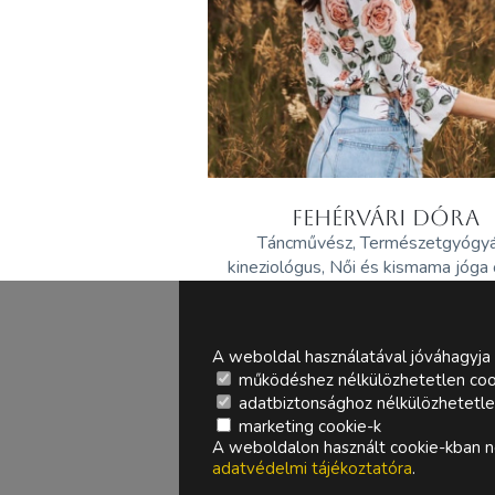
FEHÉRVÁRI DÓRA
Táncművész, Természetgyógy
kineziológus, Női és kismama jóga
A weboldal használatával jóváhagyja 
működéshez nélkülözhetetlen coo
adatbiztonsághoz nélkülözhetetlen 
marketing cookie-k
A weboldalon használt cookie-kban ne
adatvédelmi tájékoztatóra
.