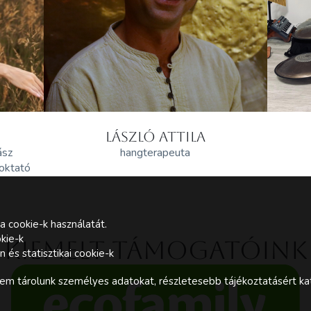
LÁSZLÓ ATTILA
ász
hangterapeuta
 oktató
a cookie-k használatát.
kie-k
Kiemelt támogatóink
és statisztikai cookie-k
m tárolunk személyes adatokat, részletesebb tájékoztatásért kat