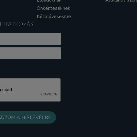
Előadóknak
Általános szer
Önkénteseknek
Kézműveseknek
ELIRATKOZÁS
z Adatkezelési tájékoztatót