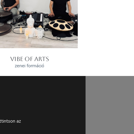
VIBE OF ARTS
zenei formáció
tintson az