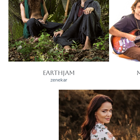
EARTHJAM
zenekar