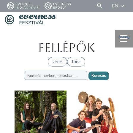
EVERNESS
EVERNESS
EN
INDIÁN NYÁR
ERDÉLY
menü
Fellépők
zene
tánc
Keresés