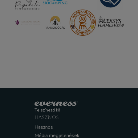
Te színezd ki!
HASZNOS
Hasznos
Média megjelenések