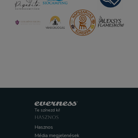
Te színezd ki!
HASZNOS
Hasznos
Média megjelenések