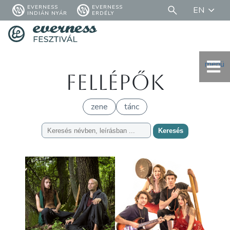
EVERNESS
EVERNESS
EN
INDIÁN NYÁR
ERDÉLY
menü
Fellépők
zene
tánc
Keresés