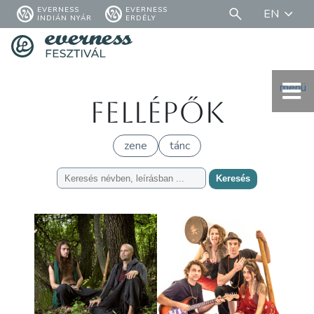
EVERNESS
EVERNESS
EN
INDIÁN NYÁR
ERDÉLY
menü
Fellépők
zene
tánc
Keresés