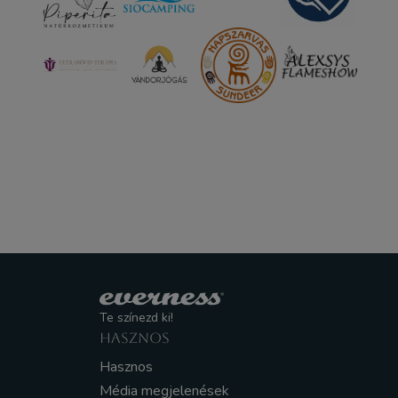
Te színezd ki!
HASZNOS
Hasznos
Média megjelenések