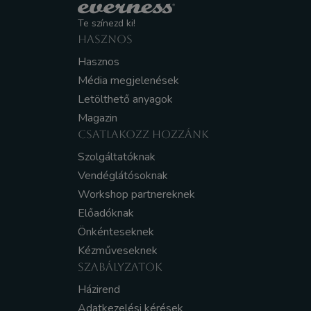
Te színezd ki!
HASZNOS
Hasznos
Média megjelenések
Letölthető anyagok
Magazin
CSATLAKOZZ HOZZÁNK
Szolgáltatóknak
Vendéglátósoknak
Workshop partnereknek
Előadóknak
Önkénteseknek
Kézműveseknek
SZABÁLYZATOK
Házirend
Adatkezelési kérések