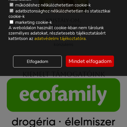
működéshez nélkülözhetetlen cookie-k
adatbiztonsághoz nélkülözhetetlen és statisztikai
cookie-k
KRISTÁLY-OM,
marketing cookie-k
SZENTPÉTERY
A weboldalon használt cookie-kban nem tárolunk
BRIGITTA
személyes adatokat, részletesebb tájékoztatásért
Hangtál terápiás
kattintson az
adatvédelmi tájékoztatóra
.
konzulens
Mindet elfogadom
Elfogadom
Kiemelt támogatóink