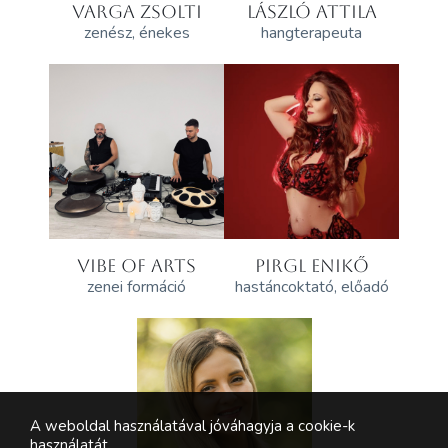
VARGA ZSOLTI
LÁSZLÓ ATTILA
zenész, énekes
hangterapeuta
VIBE OF ARTS
PIRGL ENIKŐ
zenei formáció
hastáncoktató, előadó
A weboldal használatával jóváhagyja a cookie-k
használatát.