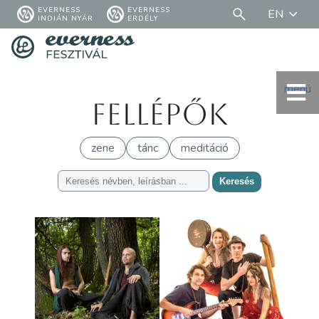
EVERNESS
EVERNESS
EN
INDIÁN NYÁR
ERDÉLY
menü
Fellépők
zene
tánc
meditáció
Keresés