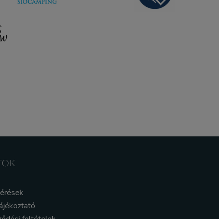
TOK
kérések
ájékoztató