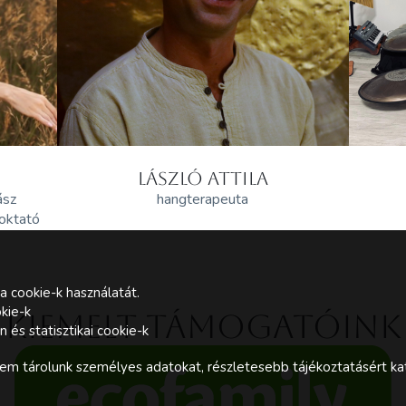
LÁSZLÓ ATTILA
ász
hangterapeuta
 oktató
a cookie-k használatát.
kie-k
Kiemelt támogatóink
és statisztikai cookie-k
m tárolunk személyes adatokat, részletesebb tájékoztatásért kat