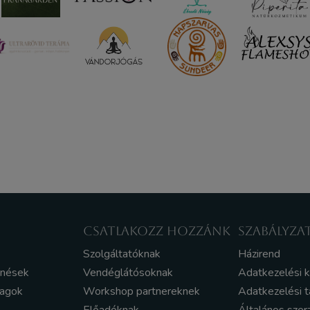
CSATLAKOZZ HOZZÁNK
SZABÁLYZA
Szolgáltatóknak
Házirend
enések
Vendéglátósoknak
Adatkezelési 
yagok
Workshop partnereknek
Adatkezelési t