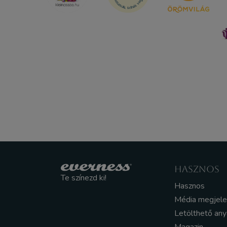
HASZNOS
Te színezd ki!
Hasznos
Média megjel
Letölthető an