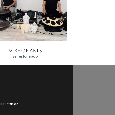
VIBE OF ARTS
zenei formáció
tintson az