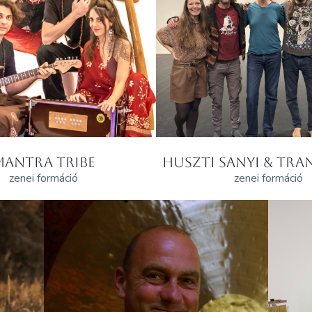
MANTRA TRIBE
HUSZTI SANYI & TRAN
zenei formáció
zenei formáció