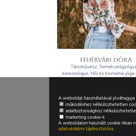
FEHÉRVÁRI DÓRA
Táncművész, Természetgyógy
kineziológus, Női és kismama jóga
A weboldal használatával jóváhagyja 
működéshez nélkülözhetetlen coo
adatbiztonsághoz nélkülözhetetlen 
marketing cookie-k
A weboldalon használt cookie-kban ne
adatvédelmi tájékoztatóra
.