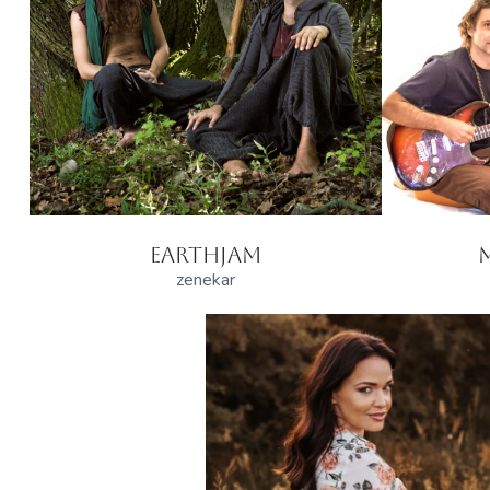
EARTHJAM
zenekar