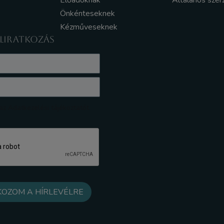
Előadóknak
Általános szer
Önkénteseknek
Kézműveseknek
ELIRATKOZÁS
z Adatkezelési tájékoztatót