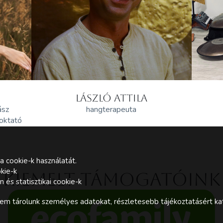
LÁSZLÓ ATTILA
ász
hangterapeuta
 oktató
a cookie-k használatát.
kie-k
Kiemelt támogatóink
és statisztikai cookie-k
m tárolunk személyes adatokat, részletesebb tájékoztatásért kat