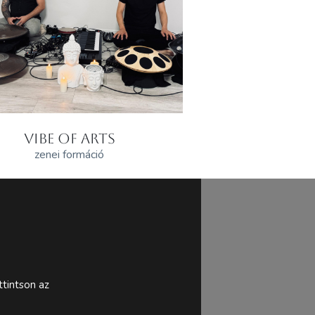
VIBE OF ARTS
zenei formáció
tintson az