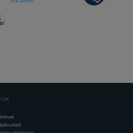
TOK
kérések
ájékoztató