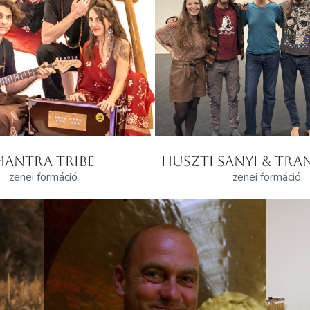
MANTRA TRIBE
HUSZTI SANYI & TRAN
zenei formáció
zenei formáció