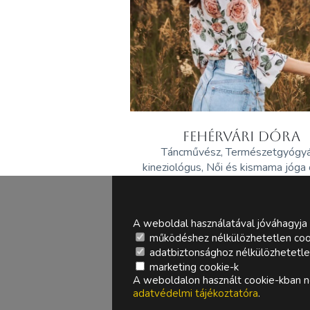
FEHÉRVÁRI DÓRA
Táncművész, Természetgyógy
kineziológus, Női és kismama jóga
A weboldal használatával jóváhagyja 
működéshez nélkülözhetetlen coo
adatbiztonsághoz nélkülözhetetlen 
marketing cookie-k
A weboldalon használt cookie-kban ne
adatvédelmi tájékoztatóra
.