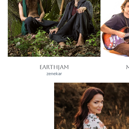
EARTHJAM
zenekar