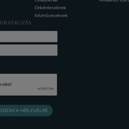
Előadóknak
Általános szer
Önkénteseknek
Kézműveseknek
ELIRATKOZÁS
z Adatkezelési tájékoztatót