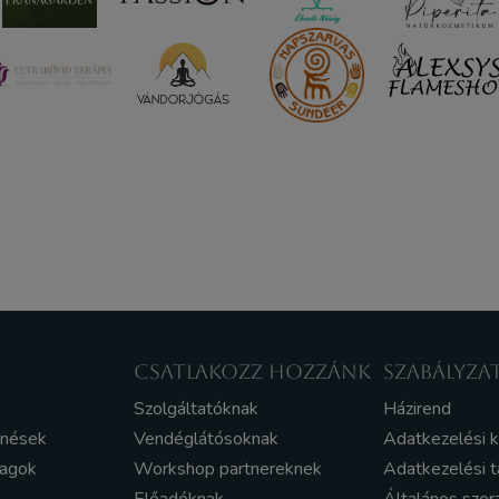
CSATLAKOZZ HOZZÁNK
SZABÁLYZA
Szolgáltatóknak
Házirend
enések
Vendéglátósoknak
Adatkezelési 
yagok
Workshop partnereknek
Adatkezelési t