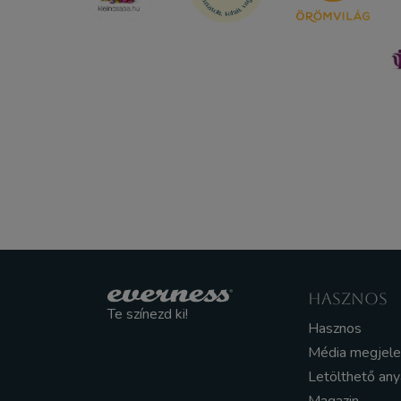
HASZNOS
Te színezd ki!
Hasznos
Média megjel
Letölthető an