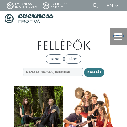
EVERNESS
EVERNESS
EN
INDIÁN NYÁR
ERDÉLY
menü
Fellépők
zene
tánc
Keresés