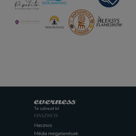
Te színezd ki!
HASZNOS
Hasznos
Média megjelenések