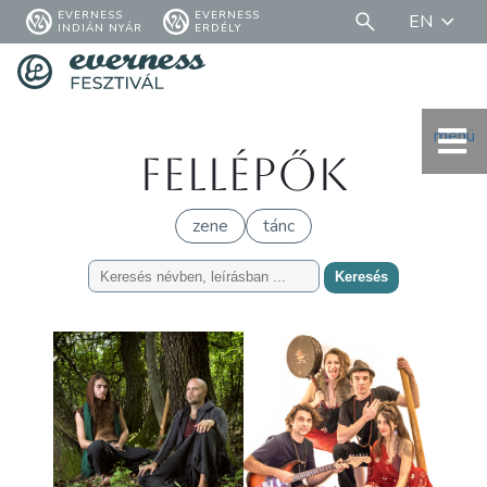
EVERNESS
EVERNESS
EN
INDIÁN NYÁR
ERDÉLY
menü
Fellépők
zene
tánc
Keresés