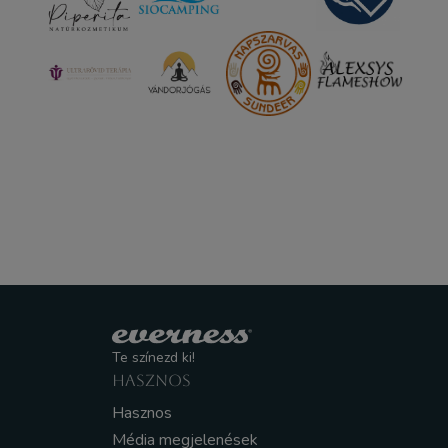
Te színezd ki!
HASZNOS
Hasznos
Média megjelenések