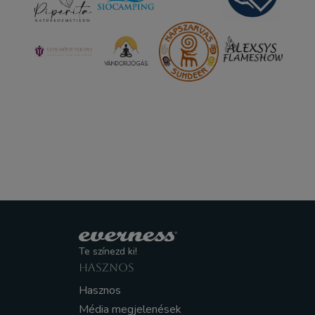
Te színezd ki!
HASZNOS
Hasznos
Média megjelenések