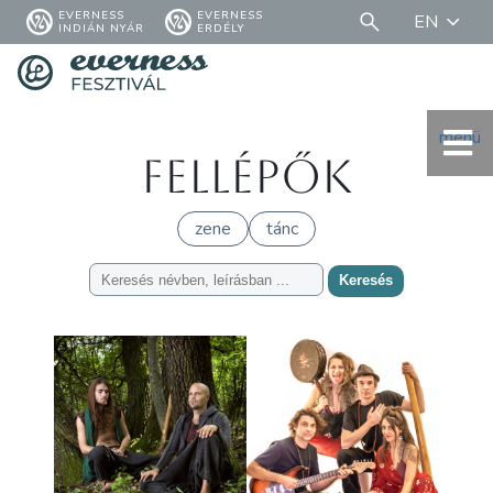
EVERNESS
EVERNESS
EN
INDIÁN NYÁR
ERDÉLY
menü
Fellépők
zene
tánc
Keresés