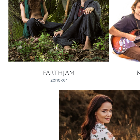
EARTHJAM
zenekar