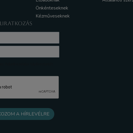
Előadóknak
Általános szer
Önkénteseknek
Kézműveseknek
ELIRATKOZÁS
z Adatkezelési tájékoztatót