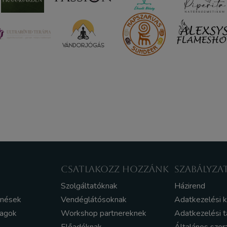
CSATLAKOZZ HOZZÁNK
SZABÁLYZA
Szolgáltatóknak
Házirend
enések
Vendéglátósoknak
Adatkezelési 
yagok
Workshop partnereknek
Adatkezelési t