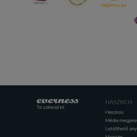
HASZNOS
Te színezd ki!
Hasznos
Média megjel
Letölthető an