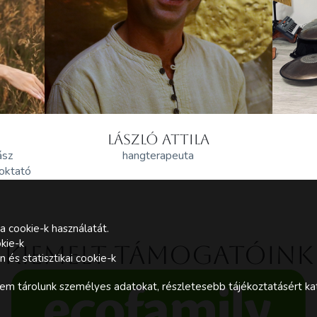
LÁSZLÓ ATTILA
ász
hangterapeuta
 oktató
a cookie-k használatát.
kie-k
Kiemelt támogatóink
és statisztikai cookie-k
m tárolunk személyes adatokat, részletesebb tájékoztatásért kat