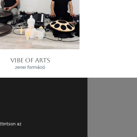
VIBE OF ARTS
zenei formáció
tintson az