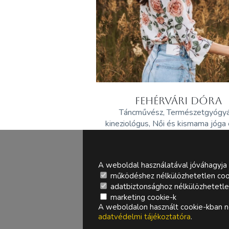
FEHÉRVÁRI DÓRA
Táncművész, Természetgyógy
kineziológus, Női és kismama jóga
A weboldal használatával jóváhagyja 
működéshez nélkülözhetetlen coo
adatbiztonsághoz nélkülözhetetlen 
marketing cookie-k
A weboldalon használt cookie-kban ne
adatvédelmi tájékoztatóra
.