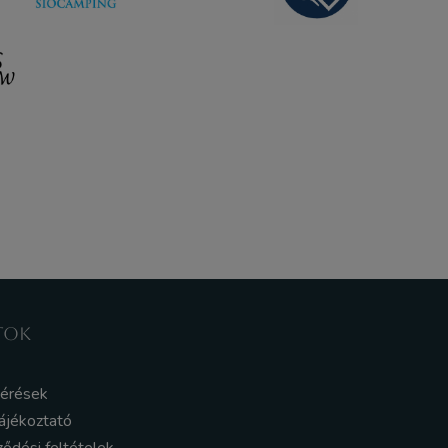
TOK
kérések
ájékoztató