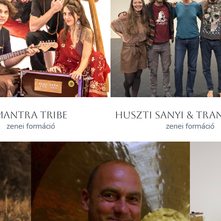
MANTRA TRIBE
HUSZTI SANYI & TRAN
zenei formáció
zenei formáció