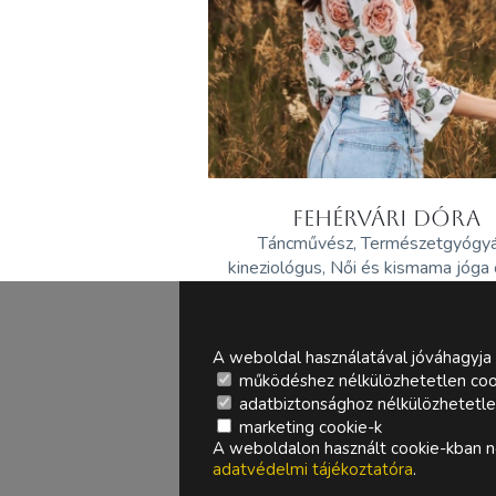
FEHÉRVÁRI DÓRA
Táncművész, Természetgyógy
kineziológus, Női és kismama jóga
A weboldal használatával jóváhagyja 
működéshez nélkülözhetetlen coo
adatbiztonsághoz nélkülözhetetlen 
marketing cookie-k
A weboldalon használt cookie-kban ne
adatvédelmi tájékoztatóra
.