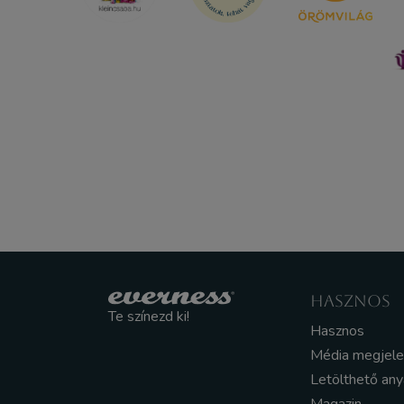
HASZNOS
Te színezd ki!
Hasznos
Média megjel
Letölthető an