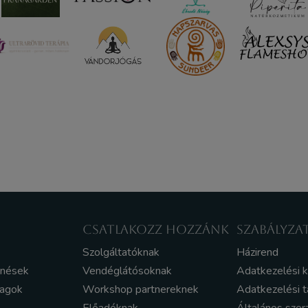
CSATLAKOZZ HOZZÁNK
SZABÁLYZA
Szolgáltatóknak
Házirend
enések
Vendéglátósoknak
Adatkezelési 
yagok
Workshop partnereknek
Adatkezelési t