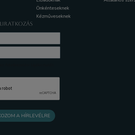
Előadóknak
Általános szer
Önkénteseknek
Kézműveseknek
ELIRATKOZÁS
z Adatkezelési tájékoztatót