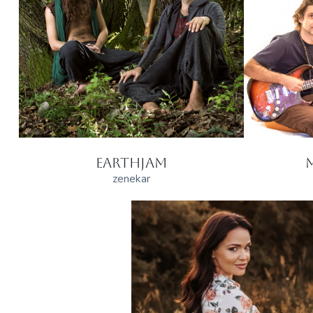
EARTHJAM
zenekar