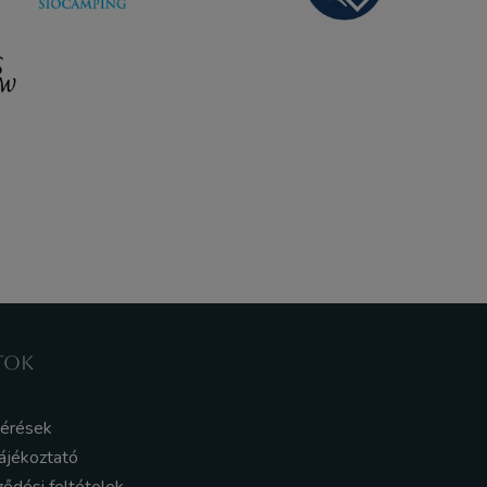
TOK
kérések
ájékoztató