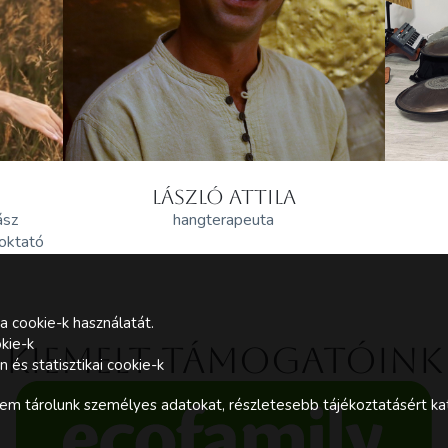
LÁSZLÓ ATTILA
ász
hangterapeuta
 oktató
a cookie-k használatát.
kie-k
Kiemelt támogatóink
és statisztikai cookie-k
m tárolunk személyes adatokat, részletesebb tájékoztatásért kat