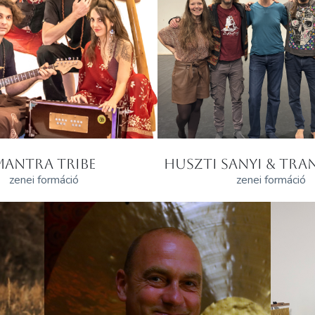
MANTRA TRIBE
HUSZTI SANYI & TRAN
zenei formáció
zenei formáció