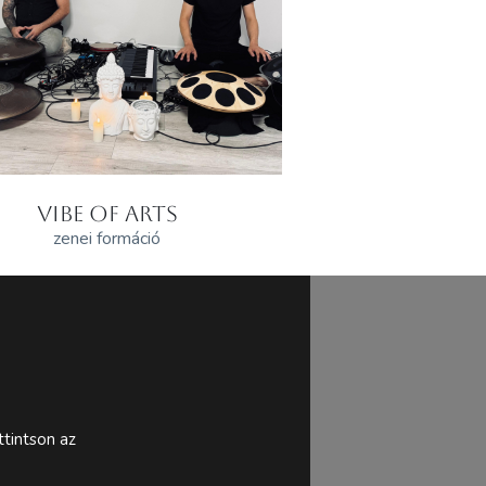
VIBE OF ARTS
zenei formáció
tintson az