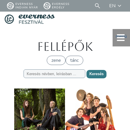
EVERNESS
EVERNESS
EN
INDIÁN NYÁR
ERDÉLY
menü
Fellépők
zene
tánc
Keresés