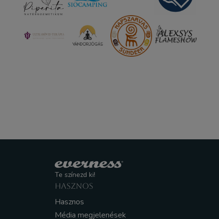
Te színezd ki!
HASZNOS
Hasznos
Média megjelenések