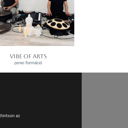
VIBE OF ARTS
zenei formáció
tintson az