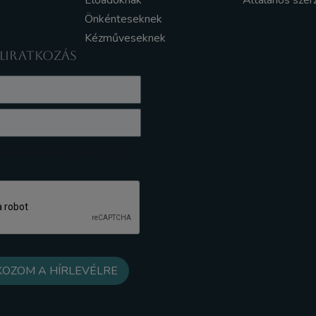
Előadóknak
Általános szer
Önkénteseknek
Kézműveseknek
ELIRATKOZÁS
z Adatkezelési tájékoztatót