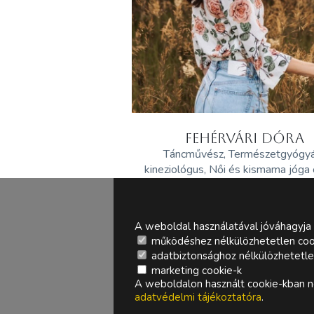
FEHÉRVÁRI DÓRA
Táncművész, Természetgyógy
kineziológus, Női és kismama jóga
A weboldal használatával jóváhagyja 
működéshez nélkülözhetetlen coo
adatbiztonsághoz nélkülözhetetlen 
marketing cookie-k
A weboldalon használt cookie-kban ne
adatvédelmi tájékoztatóra
.