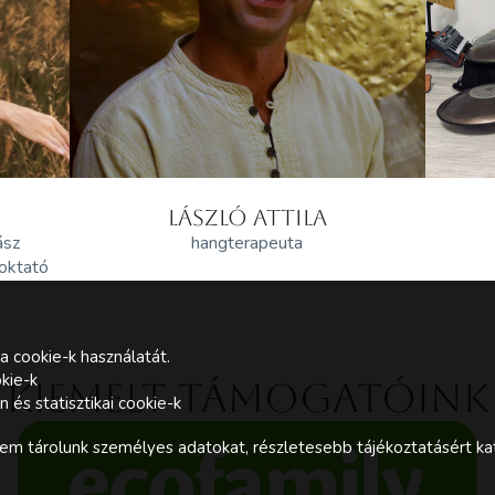
LÁSZLÓ ATTILA
ász
hangterapeuta
 oktató
a cookie-k használatát.
kie-k
Kiemelt támogatóink
és statisztikai cookie-k
m tárolunk személyes adatokat, részletesebb tájékoztatásért kat