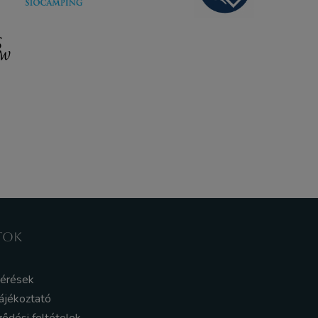
TOK
kérések
ájékoztató