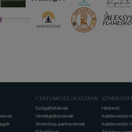
CSATLAKOZZ HOZZÁNK
SZABÁLYZA
Szolgáltatóknak
Házirend
enések
Vendéglátósoknak
Adatkezelési 
yagok
Workshop partnereknek
Adatkezelési t