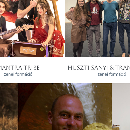
MANTRA TRIBE
HUSZTI SANYI & TRAN
zenei formáció
zenei formáció