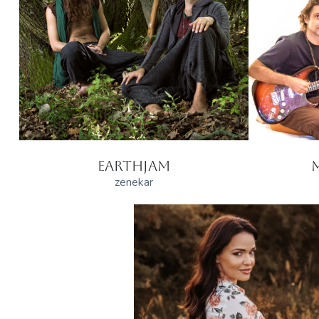
EARTHJAM
zenekar