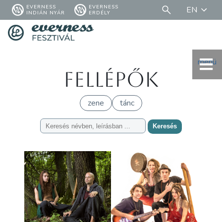
EVERNESS
EVERNESS
EN
INDIÁN NYÁR
ERDÉLY
menü
Fellépők
zene
tánc
Keresés