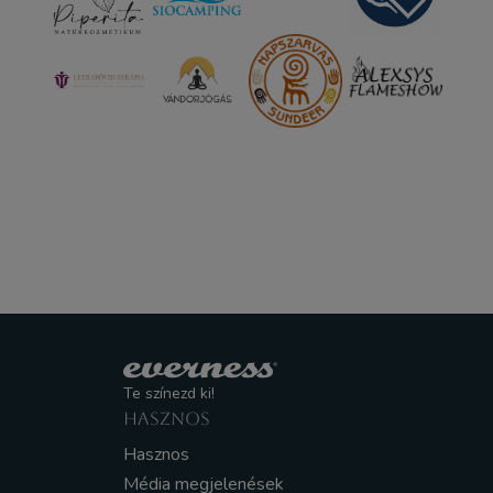
Te színezd ki!
HASZNOS
Hasznos
Média megjelenések