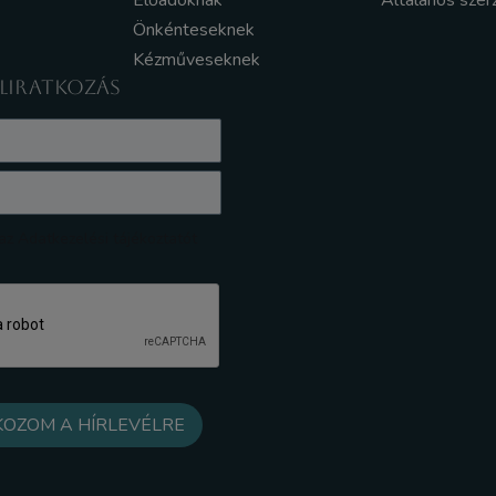
Előadóknak
Általános szer
Önkénteseknek
Kézműveseknek
ELIRATKOZÁS
z Adatkezelési tájékoztatót