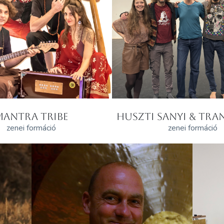
MANTRA TRIBE
HUSZTI SANYI & TRAN
zenei formáció
zenei formáció