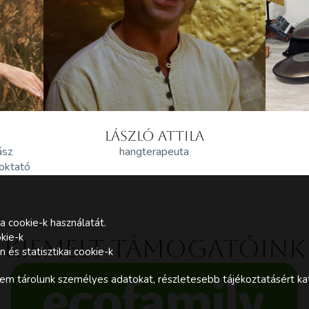
LÁSZLÓ ATTILA
ász
hangterapeuta
 oktató
a cookie-k használatát.
kie-k
Kiemelt támogatóink
és statisztikai cookie-k
m tárolunk személyes adatokat, részletesebb tájékoztatásért kat