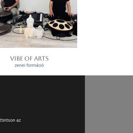
VIBE OF ARTS
zenei formáció
tintson az