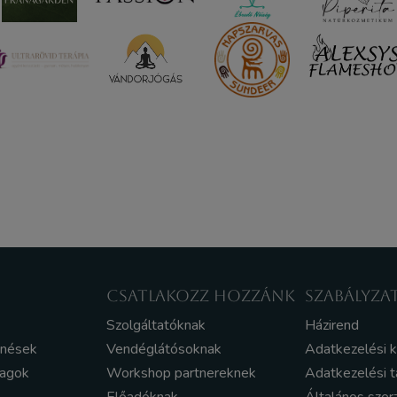
CSATLAKOZZ HOZZÁNK
SZABÁLYZA
Szolgáltatóknak
Házirend
enések
Vendéglátósoknak
Adatkezelési 
yagok
Workshop partnereknek
Adatkezelési t