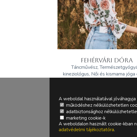
FEHÉRVÁRI DÓRA
Táncművész, Természetgyógy
kineziológus, Női és kismama jóga
A weboldal használatával jóváhagyja 
működéshez nélkülözhetetlen coo
adatbiztonsághoz nélkülözhetetlen 
marketing cookie-k
A weboldalon használt cookie-kban ne
adatvédelmi tájékoztatóra
.