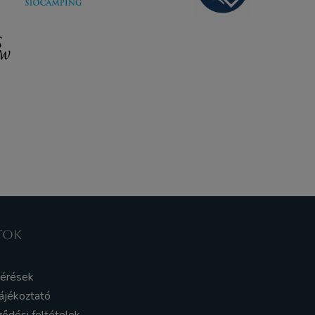
TOK
kérések
ájékoztató