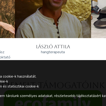
LÁSZLÓ ATTILA
ász
hangterapeuta
 oktató
a cookie-k használatát.
kie-k
Kiemelt támogatóink
és statisztikai cookie-k
m tárolunk személyes adatokat, részletesebb tájékoztatásért kat