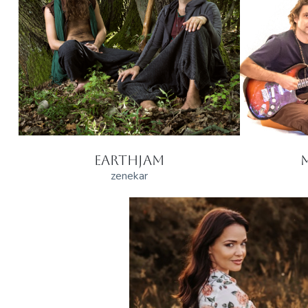
EARTHJAM
zenekar