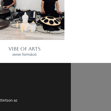
VIBE OF ARTS
zenei formáció
tintson az