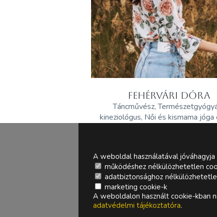
FEHÉRVÁRI DÓRA
Táncművész, Természetgyógy
kineziológus, Női és kismama jóga
A weboldal használatával jóváhagyja 
működéshez nélkülözhetetlen coo
adatbiztonsághoz nélkülözhetetlen 
marketing cookie-k
A weboldalon használt cookie-kban ne
adatvédelmi tájékoztatóra
.