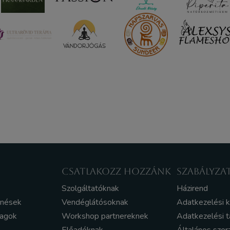
CSATLAKOZZ HOZZÁNK
SZABÁLYZA
Szolgáltatóknak
Házirend
enések
Vendéglátósoknak
Adatkezelési 
yagok
Workshop partnereknek
Adatkezelési t