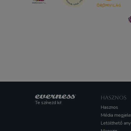
HASZNOS
Te színezd ki!
Hasznos
Média megjel
Letölthető an