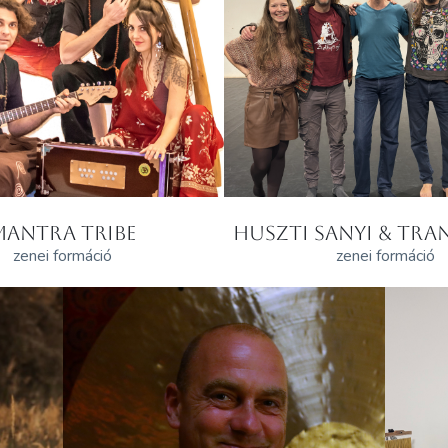
MANTRA TRIBE
HUSZTI SANYI & TRAN
zenei formáció
zenei formáció