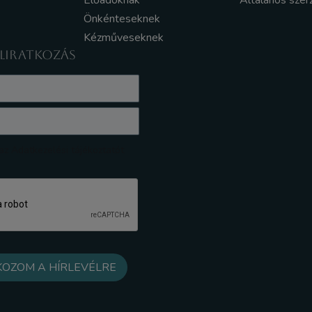
Előadóknak
Általános szer
Önkénteseknek
Kézműveseknek
ELIRATKOZÁS
z Adatkezelési tájékoztatót