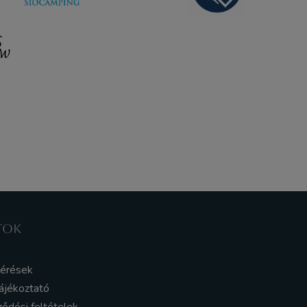
TOK
kérések
ájékoztató