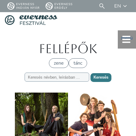
EVERNESS
EVERNESS
EN
INDIÁN NYÁR
ERDÉLY
menü
Fellépők
zene
tánc
Keresés