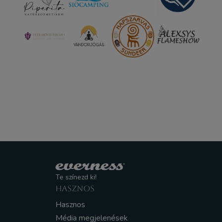
Te színezd ki!
HASZNOS
Hasznos
Média megjelenések