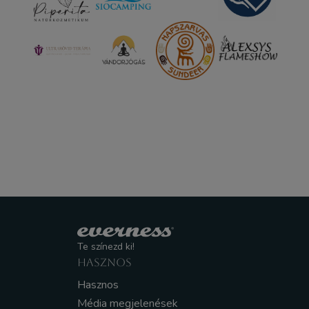
Te színezd ki!
HASZNOS
Hasznos
Média megjelenések