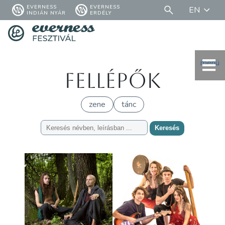
EVERNESS
EVERNESS
EN
INDIÁN NYÁR
ERDÉLY
menü
Fellépők
zene
tánc
Keresés