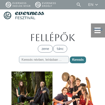
EVERNESS
EVERNESS
EN
INDIÁN NYÁR
ERDÉLY
menü
Fellépők
zene
tánc
Keresés