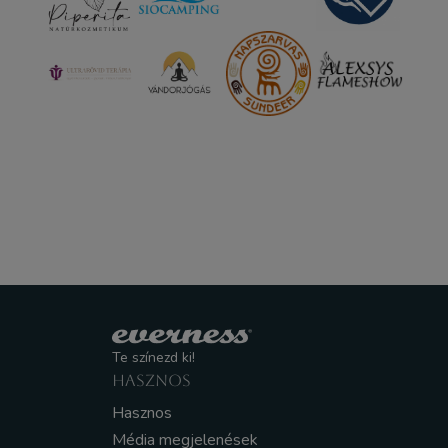
Te színezd ki!
HASZNOS
Hasznos
Média megjelenések