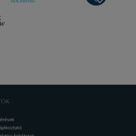
TOK
kérések
ájékoztató