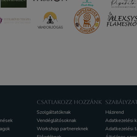
CSATLAKOZZ HOZZÁNK
SZABÁLYZA
Szolgáltatóknak
Házirend
enések
Vendéglátósoknak
Adatkezelési 
yagok
Workshop partnereknek
Adatkezelési t