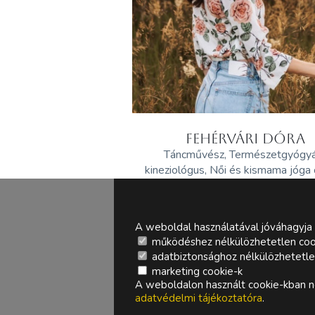
FEHÉRVÁRI DÓRA
Táncművész, Természetgyógy
kineziológus, Női és kismama jóga
A weboldal használatával jóváhagyja 
működéshez nélkülözhetetlen coo
adatbiztonsághoz nélkülözhetetlen 
marketing cookie-k
A weboldalon használt cookie-kban ne
adatvédelmi tájékoztatóra
.