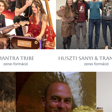
MANTRA TRIBE
HUSZTI SANYI & TRAN
zenei formáció
zenei formáció