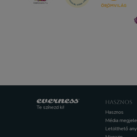
HASZNOS
Te színezd ki!
Hasznos
Média megjel
Letölthető an