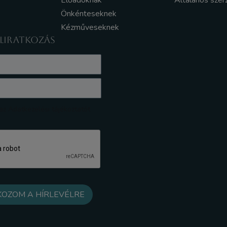
Előadóknak
Általános szer
Önkénteseknek
Kézműveseknek
ELIRATKOZÁS
z Adatkezelési tájékoztatót