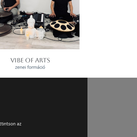
VIBE OF ARTS
zenei formáció
tintson az