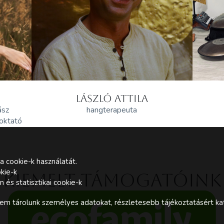
LÁSZLÓ ATTILA
ász
hangterapeuta
 oktató
a cookie-k használatát.
kie-k
Kiemelt támogatóink
és statisztikai cookie-k
m tárolunk személyes adatokat, részletesebb tájékoztatásért kat