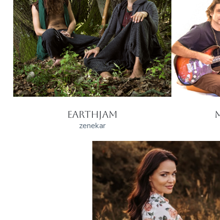
EARTHJAM
zenekar