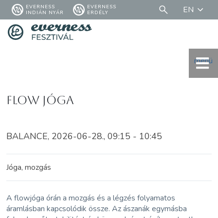
EVERNESS
EVERNESS
EN
INDIÁN NYÁR
ERDÉLY
menü
Flow jóga
BALANCE, 2026-06-28., 09:15 - 10:45
Jóga, mozgás
A flowjóga órán a mozgás és a légzés folyamatos
áramlásban kapcsolódik össze. Az ászanák egymásba