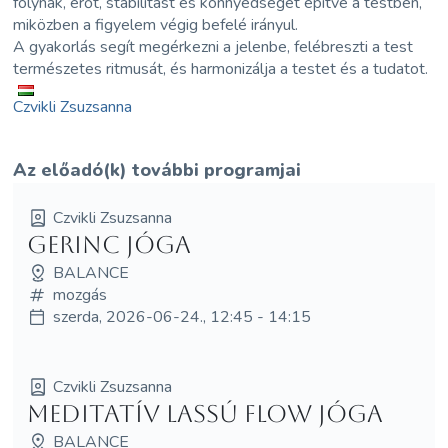
folynak, erőt, stabilitást és könnyedséget építve a testben,
miközben a figyelem végig befelé irányul.
A gyakorlás segít megérkezni a jelenbe, felébreszti a test
természetes ritmusát, és harmonizálja a testet és a tudatot.
Czvikli Zsuzsanna
Az előadó(k) további programjai
Czvikli Zsuzsanna
Gerinc jóga
BALANCE
mozgás
szerda, 2026-06-24., 12:45 - 14:15
Czvikli Zsuzsanna
Meditatív Lassú Flow Jóga
BALANCE