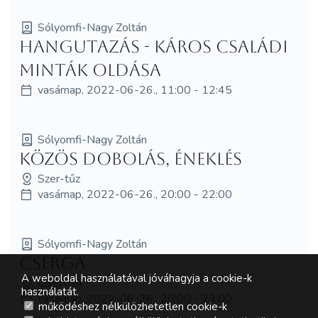
Sólyomfi-Nagy Zoltán
Hangutazás - káros családi
minták oldása
vasárnap, 2022-06-26., 11:00 - 12:45
Sólyomfi-Nagy Zoltán
Közös dobolás, éneklés
Szer-tűz
vasárnap, 2022-06-26., 20:00 - 22:00
Sólyomfi-Nagy Zoltán
Cserga
A weboldal használatával jóváhagyja a cookie-k
CSERGA
használatát.
vasárnap, 2022-06-26., 20:00 - 23:00
működéshez nélkülözhetetlen cookie-k