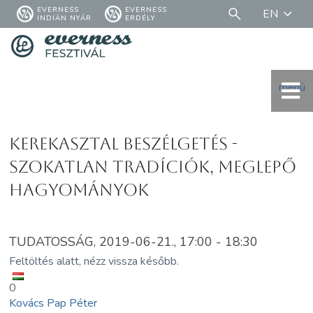
EVERNESS
EVERNESS
EN
INDIÁN NYÁR
ERDÉLY
menü
Kerekasztal beszélgetés -
Szokatlan tradíciók, meglepő
hagyományok
TUDATOSSÁG, 2019-06-21., 17:00 - 18:30
Feltöltés alatt, nézz vissza később.
0
Kovács Pap Péter