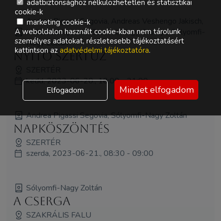
adatbiztonsághoz nélkülözhetetlen és statisztikai
cookie-k
Andrea Pigassi Segovia, Andreas Veshengo Jakisch,
marketing cookie-k
HolddalaNap, John Somosi, Nagy Orsolya, Sólyomfi-
A weboldalon használt cookie-kban nem tárolunk
személyes adatokat, részletesebb tájékoztatásért
Nagy Zoltán
kattintson az
adatvédelmi tájékoztatóra
.
Nyitó Szertűz
SZERTÉR
kedd, 2023-06-20., 18:00 - 21:00
Mindet elfogadom
Elfogadom
Andrea Pigassi Segovia, Sólyomfi-Nagy Zoltán
Napköszöntés
SZERTÉR
szerda, 2023-06-21., 08:30 - 09:00
Sólyomfi-Nagy Zoltán
A cserga
SZAKRÁLIS FALU