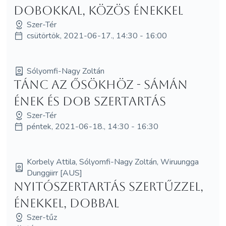
dobokkal, közös énekkel
Szer-Tér
csütörtök, 2021-06-17., 14:30 - 16:00
Sólyomfi-Nagy Zoltán
Tánc az Ősökhöz - sámán
ének és dob szertartás
Szer-Tér
péntek, 2021-06-18., 14:30 - 16:30
Korbely Attila, Sólyomfi-Nagy Zoltán, Wiruungga
Dunggiirr [AUS]
Nyitószertartás Szertűzzel,
énekkel, dobbal
Szer-tűz