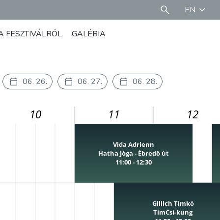
EN
A FESZTIVÁLRÓL
GALÉRIA
06. 26.
06. 27.
06. 28.
10
11
12
Vida Adrienn
Hatha Jóga - Ébredő út
11:00 - 12:30
Gillich Timkó
TimCsi-kung