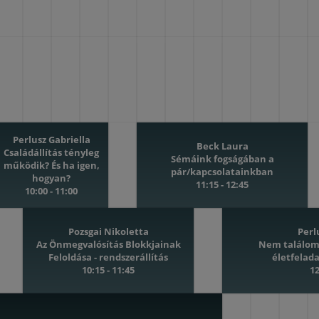
Perlusz Gabriella
Beck Laura
Családállítás tényleg
Sémáink fogságában a
működik? És ha igen,
pár/kapcsolatainkban
hogyan?
11:15 - 12:45
10:00 - 11:00
Pozsgai Nikoletta
Perl
Az Önmegvalósítás Blokkjainak
Nem találom 
Feloldása - rendszerállítás
életfelad
10:15 - 11:45
12