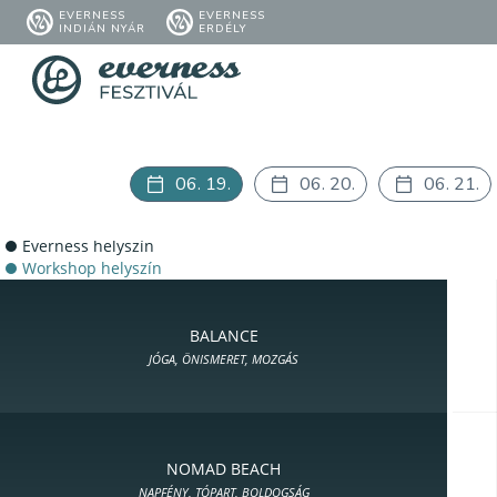
EVERNESS
EVERNESS
INDIÁN NYÁR
ERDÉLY
06. 19.
06. 20.
06. 21.
Everness helyszín
Workshop helyszín
BALANCE
JÓGA, ÖNISMERET, MOZGÁS
NOMAD BEACH
NAPFÉNY, TÓPART, BOLDOGSÁG