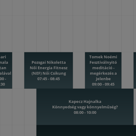
hari
Tomek Noémi
mala
Pozsgai Nikoletta
Fesztiválnyitó
rtan
Női Energia Fitnesz
meditáció -
alával
(NEF) Női Csikung
megérkezés a
00 -
07:45 - 08:45
jelenbe
:30
09:00 - 09:45
Kapecz Hajnalka
Könnyedség vagy könnyelműség?
08:00 - 10:00