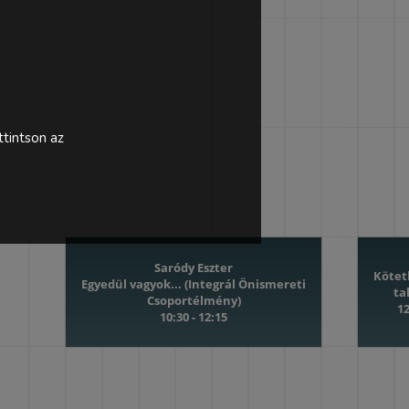
tintson az
Saródy Eszter
Kötet
Egyedül vagyok... (Integrál Önismereti
ta
Csoportélmény)
12
10:30 - 12:15