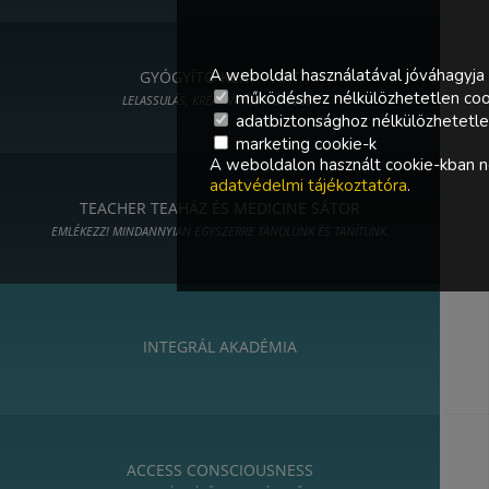
A weboldal használatával jóváhagyja 
GYÓGYÍTÓ KERT - ART
működéshez nélkülözhetetlen coo
LELASSULÁS, KREATIVITÁS, MŰVÉSZET
adatbiztonsághoz nélkülözhetetlen 
marketing cookie-k
A weboldalon használt cookie-kban ne
adatvédelmi tájékoztatóra
.
TEACHER TEAHÁZ ÉS MEDICINE SÁTOR
EMLÉKEZZ! MINDANNYIAN EGYSZERRE TANULUNK ÉS TANÍTUNK.
INTEGRÁL AKADÉMIA
ACCESS CONSCIOUSNESS