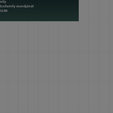
mily
 Ecofamily standjánál
 12:00