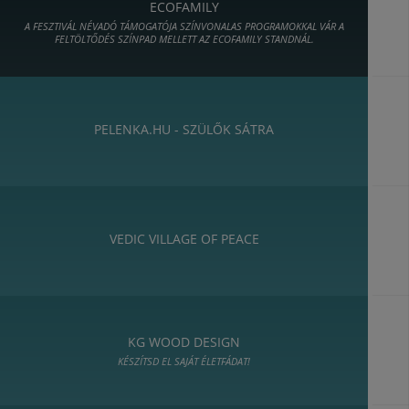
ECOFAMILY
A FESZTIVÁL NÉVADÓ TÁMOGATÓJA SZÍNVONALAS PROGRAMOKKAL VÁR A
FELTÖLTŐDÉS SZÍNPAD MELLETT AZ ECOFAMILY STANDNÁL.
PELENKA.HU - SZÜLŐK SÁTRA
VEDIC VILLAGE OF PEACE
KG WOOD DESIGN
KÉSZÍTSD EL SAJÁT ÉLETFÁDAT!