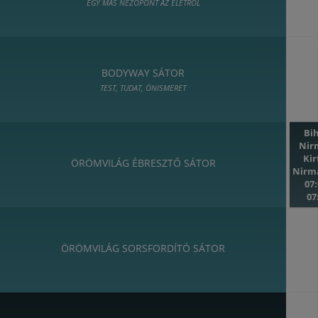
EGY MÁS NÉZŐPONT AZ ÉLETRŐL
BODYWAY SÁTOR
TEST, TUDAT, ÖNISMERET
Bi
Nir
Ki
ÖRÖMVILÁG ÉBRESZTŐ SÁTOR
Nirm
07:
07
ÖRÖMVILÁG SORSFORDÍTÓ SÁTOR