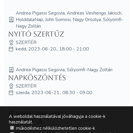
Andrea Pigassi Segovia, Andreas Veshengo Jakisch,
HolddalaNap, John Somosi, Nagy Orsolya, Sólyomfi-
Nagy Zoltán
Nyitó Szertűz
SZERTÉR
kedd, 2023-06-20., 18:00 - 21:00
Andrea Pigassi Segovia, Sólyomfi-Nagy Zoltán
Napköszöntés
SZERTÉR
szerda, 2023-06-21., 08:30 - 09:00
Sólyomfi-Nagy Zoltán
A weboldal használatával jóváhagyja a cookie-k
A cserga
használatát.
működéshez nélkülözhetetlen cookie-k
SZAKRÁLIS FALU