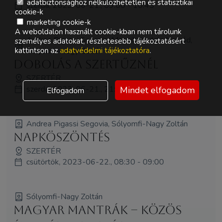
adatbiztonsághoz nélkülözhetetlen és statisztikai
szerda, 2023-06-21., 09:00 - 10:45
cookie-k
marketing cookie-k
A weboldalon használt cookie-kban nem tárolunk
Andrea Pigassi Segovia, Majerik András Nimród,
személyes adatokat, részletesebb tájékoztatásért
Sólyomfi-Nagy Zoltán
kattintson az
adatvédelmi tájékoztatóra
.
Dobolás a Szertűznél
SZERTÉR
szerda, 2023-06-21., 21:00 - 21:30
Mindet elfogadom
Elfogadom
Andrea Pigassi Segovia, Sólyomfi-Nagy Zoltán
Napköszöntés
SZERTÉR
csütörtök, 2023-06-22., 08:30 - 09:00
Sólyomfi-Nagy Zoltán
Magyar Mantrák – közös