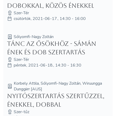
dobokkal, közös énekkel
Szer-Tér
csütörtök, 2021-06-17., 14:30 - 16:00
Sólyomfi-Nagy Zoltán
Tánc az Ősökhöz - sámán
ének és dob szertartás
Szer-Tér
péntek, 2021-06-18., 14:30 - 16:30
Korbely Attila, Sólyomfi-Nagy Zoltán, Wiruungga
Dunggiirr [AUS]
Nyitószertartás Szertűzzel,
énekkel, dobbal
Szer-tűz