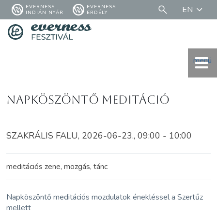
EVERNESS
EVERNESS
EN
INDIÁN NYÁR
ERDÉLY
menü
Napköszöntő meditáció
SZAKRÁLIS FALU, 2026-06-23., 09:00 - 10:00
meditációs zene, mozgás, tánc
Napköszöntő meditációs mozdulatok énekléssel a Szertűz
mellett