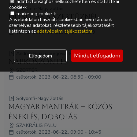
Andrea Pigassi Segovia, Majerik András Nimród,
adatbiztonsághoz nélkülözhetetlen és statisztikai
cookie-k
Sólyomfi-Nagy Zoltán
marketing cookie-k
Dobolás a Szertűznél
A weboldalon használt cookie-kban nem tárolunk
SZERTÉR
személyes adatokat, részletesebb tájékoztatásért
kattintson az
adatvédelmi tájékoztatóra
.
szerda, 2023-06-21., 21:00 - 21:30
Andrea Pigassi Segovia, Sólyomfi-Nagy Zoltán
Mindet elfogadom
Elfogadom
Napköszöntés
SZERTÉR
csütörtök, 2023-06-22., 08:30 - 09:00
Sólyomfi-Nagy Zoltán
Magyar Mantrák – közös
éneklés, dobolás
SZAKRÁLIS FALU
csütörtök, 2023-06-22., 09:00 - 10:45