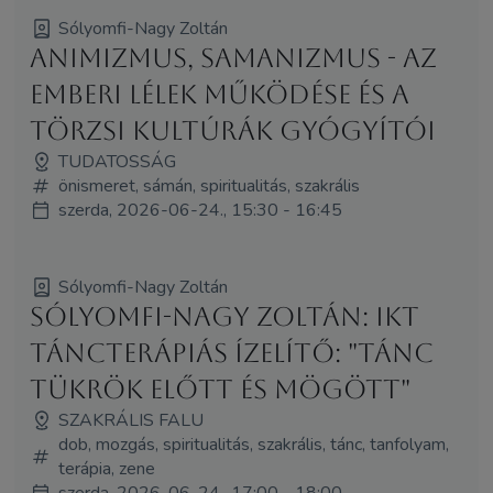
Sólyomfi-Nagy Zoltán
Animizmus, samanizmus - az
emberi lélek működése és a
törzsi kultúrák gyógyítói
TUDATOSSÁG
önismeret, sámán, spiritualitás, szakrális
szerda, 2026-06-24., 15:30 - 16:45
Sólyomfi-Nagy Zoltán
Sólyomfi-Nagy Zoltán: IKT
táncterápiás ízelítő: "Tánc
tükrök előtt és mögött"
SZAKRÁLIS FALU
dob, mozgás, spiritualitás, szakrális, tánc, tanfolyam,
terápia, zene
szerda, 2026-06-24., 17:00 - 18:00