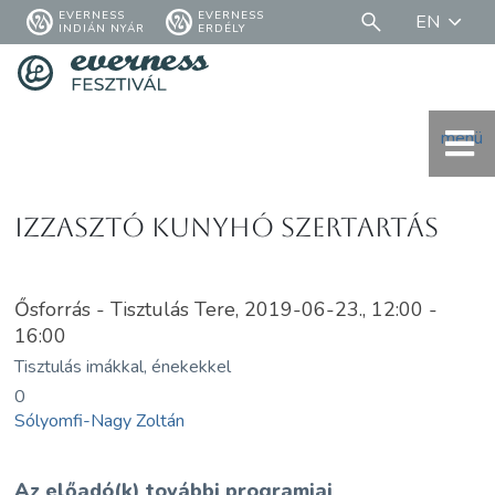
EVERNESS
EVERNESS
EN
INDIÁN NYÁR
ERDÉLY
menü
Izzasztó Kunyhó Szertartás
Ősforrás - Tisztulás Tere, 2019-06-23., 12:00 -
16:00
Tisztulás imákkal, énekekkel
0
Sólyomfi-Nagy Zoltán
Az előadó(k) további programjai