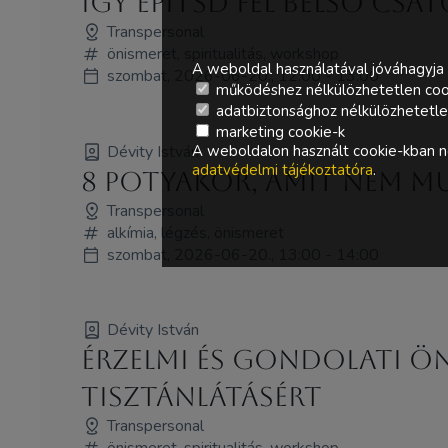
Így építsd fel belső cs
Transpersonal
önismeret, spiritualitás, workshop
A weboldal használatával jóváhagyja 
szombat, 2026-06-20., 12:00 - 13:00
működéshez nélkülözhetetlen coo
adatbiztonsághoz nélkülözhetetlen 
marketing cookie-k
Dévity István
A weboldalon használt cookie-kban ne
adatvédelmi tájékoztatóra
.
8 potyakör, amit nem m
Transpersonal
alkímia, légzés, önismeret
szombat, 2026-06-20., 13:00 - 14:00
Dévity István
Érzelmi és gondolati ö
tisztánlátásért
Transpersonal