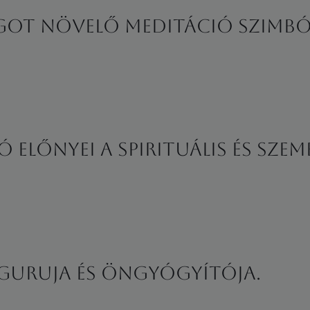
ÁGOT NÖVELŐ MEDITÁCIÓ SZIMB
előnyei a spirituális és szem
d guruja és öngyógyítója.