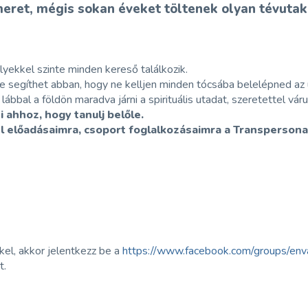
ismeret, mégis sokan éveket töltenek olyan tévuta
lyekkel szinte minden kereső találkozik.
 de segíthet abban, hogy ne kelljen minden tócsába belelépned az 
lábbal a földön maradva járni a spirituális utadat, szeretettel váru
 ahhoz, hogy tanulj belőle.
l előadásaimra, csoport foglalkozásaimra a Transperson
el, akkor jelentkezz be a
https://www.facebook.com/groups/env
t.