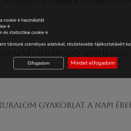
atornádat, a sikeres önnavigá
a cookie-k használatát.
kie-k
és statisztikai cookie-k
m tárolunk személyes adatokat, részletesebb tájékoztatásért kat
uszáj végigjárnod spirituáli
Mindet elfogadom
Elfogadom
nuralom gyakorlat a napi éb