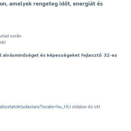
kon, amelyek rengeteg időt, energiát és
utad során.
nk!
al alvásminőséget és képességeket fejlesztő 32-es
altoztatoktudastara?locale=hu_HU
oldalon és ott