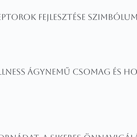
ceptorok fejlesztése szimból
ellness ágynemű csomag és ho