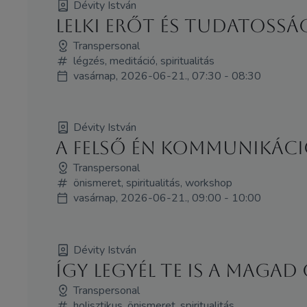
Dévity István
LELKI ERŐT ÉS TUDATOSS
Transpersonal
légzés, meditáció, spiritualitás
vasárnap, 2026-06-21., 07:30 - 08:30
Dévity István
A Felső Én kommunikáció 
Transpersonal
önismeret, spiritualitás, workshop
vasárnap, 2026-06-21., 09:00 - 10:00
Dévity István
Így legyél Te is a maga
Transpersonal
holisztikus, önismeret, spiritualitás