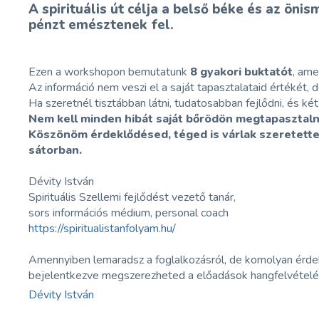
A spirituális út célja a belső béke és az ön
pénzt emésztenek fel.
Ezen a workshopon bemutatunk
8 gyakori buktatót
, ame
Az információ nem veszi el a saját tapasztalataid értékét,
Ha szeretnél tisztábban látni, tudatosabban fejlődni, és két 
Nem kell minden hibát saját bőrödön megtapasztalni
Köszönöm érdeklődésed, téged is várlak szeretette
sátorban.
Dévity István
Spirituális Szellemi fejlődést vezető tanár,
sors információs médium, personal coach
https://spiritualistanfolyam.hu/
Amennyiben lemaradsz a foglalkozásról, de komolyan érdek
bejelentkezve megszerezheted a előadások hangfelvételé
Dévity István