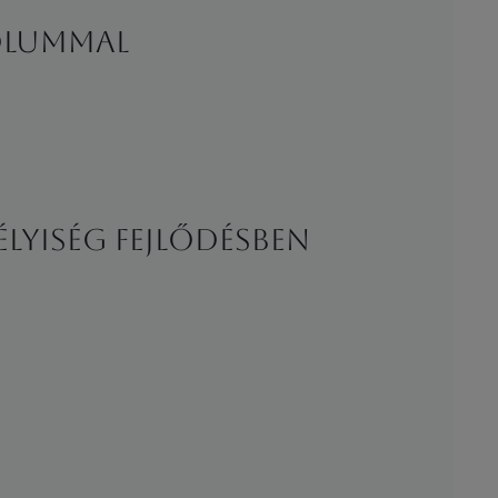
ÓLUMMAL
élyiség fejlődésben