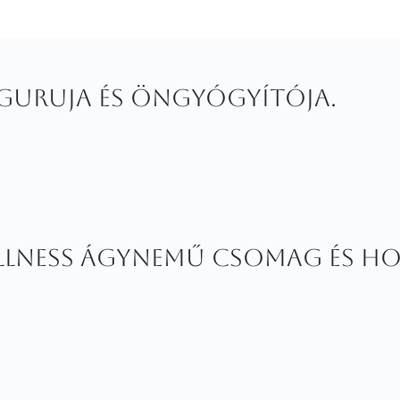
d guruja és öngyógyítója.
ellness ágynemű csomag és ho