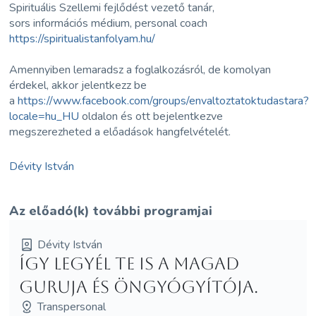
Spirituális Szellemi fejlődést vezető tanár,
sors információs médium, personal coach
https://spiritualistanfolyam.hu/
Amennyiben lemaradsz a foglalkozásról, de komolyan
érdekel, akkor jelentkezz be
a
https://www.facebook.com/groups/envaltoztatoktudastara?
locale=hu_HU
oldalon és ott bejelentkezve
megszerezheted a előadások hangfelvételét.
Dévity István
Az előadó(k) további programjai
Dévity István
Így legyél te is a magad
guruja és öngyógyítója.
Transpersonal