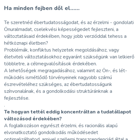
Ha minden fejben dől el......
Te szeretnéd ébertudatosságodat, és az érzelmi - gondolati
Önuralmadat, cselekvési képességedet fejleszteni, a
változtatásaid érdekében, hogy jobb verzióddal tehess a
hétköznapi életben?
Problémák, konfliktus helyzetek megoldásához, vagy
életviteli változtatásokhoz egyaránt szükségünk van lelkierő
többletre, a célmegvalósítások érdekében.
A lehetőségek megragadásához, valamint az Ön-, és lét-
működés ismétlődő törvényeinek nagyobb számú
észrevételéhez szükséges, az ébertudatosságunk
színvonalának, és a gondolkodási struktúránknak a
fejlesztése.
.
Te hogyan tettél eddig koncentráltan a tudatállapot
változásod érdekében?
A foglalkozáson egyrészt érzelmi, és racionális alapú
elvonatkoztató gondolkodás működésedet
optimalizálhatod, amivel szellemi transzcendenciád által a