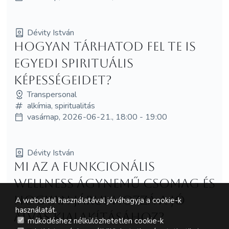
Dévity István
Hogyan tárhatod fel te is
egyedi spirituális
képességeidet?
Transpersonal
alkímia, spiritualitás
vasárnap, 2026-06-21., 18:00 - 19:00
Dévity István
Mi az a funkcionális
wellness ágynemű csomag és
hogyan járul hozzá a jó
A weboldal használatával jóváhagyja a cookie-k
használatát.
alvás kialakításához?
működéshez nélkülözhetetlen cookie-k