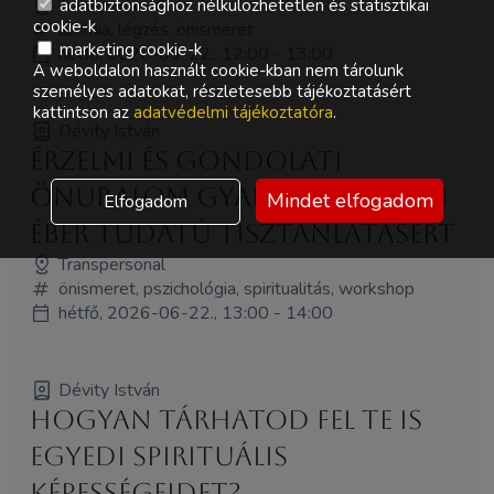
Transpersonal
adatbiztonsághoz nélkülözhetetlen és statisztikai
cookie-k
alkímia, légzés, önismeret
marketing cookie-k
hétfő, 2026-06-22., 12:00 - 13:00
A weboldalon használt cookie-kban nem tárolunk
személyes adatokat, részletesebb tájékoztatásért
kattintson az
adatvédelmi tájékoztatóra
.
Dévity István
Érzelmi és gondolati
önuralom gyakorlat a napi
Mindet elfogadom
Elfogadom
éber tudatú tisztánlátásért
Transpersonal
önismeret, pszichológia, spiritualitás, workshop
hétfő, 2026-06-22., 13:00 - 14:00
Dévity István
Hogyan tárhatod fel te is
egyedi spirituális
képességeidet?