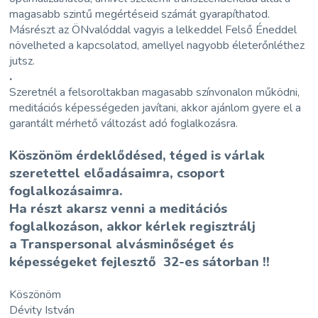
magasabb szintű megértéseid számát gyarapíthatod.
Másrészt az ÖNvalóddal vagyis a lelkeddel Felső Éneddel
növelheted a kapcsolatod, amellyel nagyobb életerőnléthez
jutsz.
.
Szeretnél a felsoroltakban magasabb színvonalon működni,
meditációs képességeden javítani, akkor ajánlom gyere el a
garantált mérhető változást adó foglalkozásra.
Köszönöm érdeklődésed, téged is várlak
szeretettel előadásaimra, csoport
foglalkozásaimra.
Ha részt akarsz venni a meditációs
foglalkozáson, akkor kérlek regisztrálj
a
Transpersonal alvásminőséget és
képességeket fejlesztő 32-es sátorban !!
Köszönöm
Dévity István