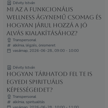
Dévity István
Mi az a funkcionális
wellness ágynemű csomag és
hogyan járul hozzá a jó
alvás kialakításához?
Transpersonal
alkímia, légzés, önismeret
vasárnap, 2026-06-28., 09:00 - 10:00
Dévity István
Hogyan tárhatod fel te is
egyedi spirituális
képességeidet?
Transpersonal
alkímia, spiritualitás
vasárnap, 2026-06-28., 10:00 - 11:00