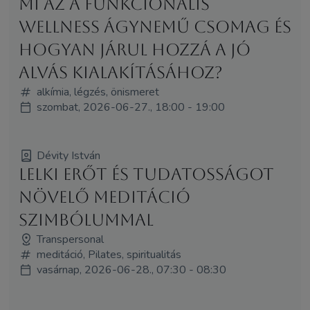
Mi az a funkcionális
wellness ágynemű csomag és
hogyan járul hozzá a jó
alvás kialakításához?
alkímia, légzés, önismeret
szombat, 2026-06-27., 18:00 - 19:00
Dévity István
LELKI ERŐT ÉS TUDATOSSÁGOT
NÖVELŐ MEDITÁCIÓ
SZIMBÓLUMMAL
Transpersonal
meditáció, Pilates, spiritualitás
vasárnap, 2026-06-28., 07:30 - 08:30