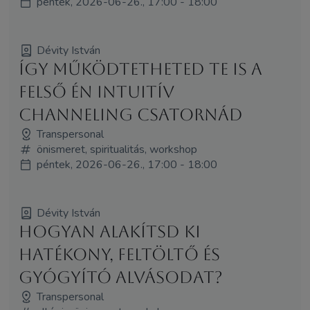
péntek, 2026-06-26., 17:00 - 18:00
Dévity István
Így működtetheted Te is a
felső Én intuitív
channeling csatornád
Transpersonal
önismeret, spiritualitás, workshop
péntek, 2026-06-26., 17:00 - 18:00
Dévity István
Hogyan alakítsd ki
hatékony, feltöltő és
gyógyító alvásodat?
Transpersonal