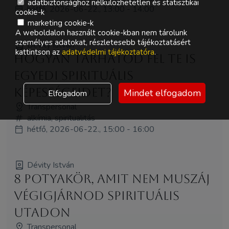
adatbiztonsághoz nélkülözhetetlen és statisztikai
hétfő, 2026-06-22., 13:00 - 14:00
cookie-k
marketing cookie-k
A weboldalon használt cookie-kban nem tárolunk
személyes adatokat, részletesebb tájékoztatásért
Dévity István
kattintson az
adatvédelmi tájékoztatóra
.
Hogyan tárhatod fel te is
egyedi spirituális
képességeidet?
Mindet elfogadom
Elfogadom
Transpersonal
alkímia, spiritualitás
hétfő, 2026-06-22., 15:00 - 16:00
Dévity István
8 potyakör, amit nem muszáj
végigjárnod spirituális
utadon
Transpersonal