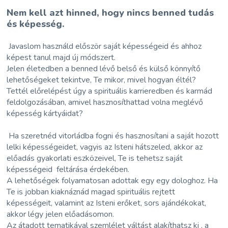
Nem kell azt hinned, hogy nincs benned tudás
és képesség.
Javaslom használd először saját képességeid és ahhoz
képest tanul majd új módszert.
Jelen életedben a benned lévő belső és külső könnyítő
lehetőségeket tekintve, Te mikor, mivel hogyan éltél?
Tettél előrelépést úgy a spirituális karrieredben és karmád
feldolgozásában, amivel hasznosíthattad volna meglévő
képesség kártyáidat?
Ha szeretnéd vitorládba fogni és hasznosítani a saját hozott
lelki képességeidet, vagyis az Isteni hátszeled, akkor az
előadás gyakorlati eszközeivel, Te is tehetsz saját
képességeid feltárása érdekében.
A lehetőségek folyamatosan adottak egy egy dologhoz. Ha
Te is jobban kiaknáznád magad spirituális rejtett
képességeit, valamint az Isteni erőket, sors ajándékokat,
akkor légy jelen előadásomon.
Az átadott tematikával szemlélet váltást alakíthatsz ki , a