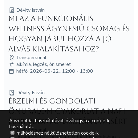
Dévity István
Mi az a funkcionális
wellness ágynemű csomag és
hogyan járul hozzá a jó
alvás kialakításához?
Transpersonal
alkímia, légzés, önismeret
hétfő, 2026-06-22., 12:00 - 13:00
Dévity István
Érzelmi és gondolati
önuralom gyakorlat a napi
éber tudatú tisztánlátásért
A weboldal használatával jóváhagyja a cookie-k
használatát.
Transpersonal
működéshez nélkülözhetetlen cookie-k
önismeret, pszichológia, spiritualitás, workshop