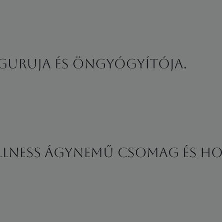
d guruja és öngyógyítója.
ellness ágynemű csomag és ho