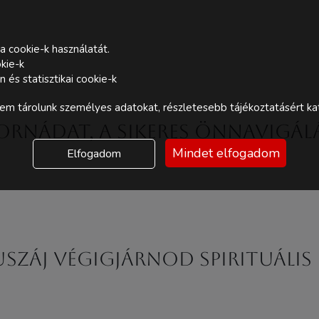
a cookie-k használatát.
kie-k
és statisztikai cookie-k
m tárolunk személyes adatokat, részletesebb tájékoztatásért kat
atornádat, a sikeres önnavigá
Mindet elfogadom
Elfogadom
uszáj végigjárnod spirituáli