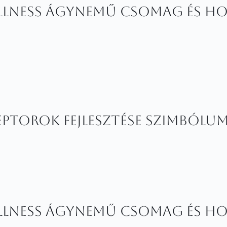
ellness ágynemű csomag és ho
ceptorok fejlesztése szimból
ellness ágynemű csomag és ho