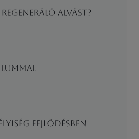
 regeneráló alvást?
ÓLUMMAL
élyiség fejlődésben