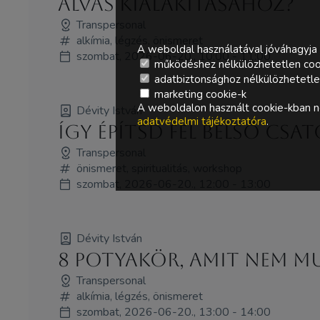
alvás kialakításához?
Transpersonal
alkímia, légzés, önismeret
A weboldal használatával jóváhagyja 
szombat, 2026-06-20., 10:00 - 11:00
működéshez nélkülözhetetlen coo
adatbiztonsághoz nélkülözhetetlen 
marketing cookie-k
A weboldalon használt cookie-kban ne
Dévity István
adatvédelmi tájékoztatóra
.
Így építsd fel belső cs
Transpersonal
önismeret, spiritualitás, workshop
szombat, 2026-06-20., 12:00 - 13:00
Dévity István
8 potyakör, amit nem m
Transpersonal
alkímia, légzés, önismeret
szombat, 2026-06-20., 13:00 - 14:00