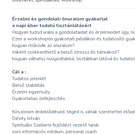
önismeret, spiritualitás, workshop
Érzelmi és gondolati önuralom gyakorlat
a napi éber tudatú tisztánlátásért
Hogyan tudod uralni a gondolataidat és érzelmeidet úgy, ho
Ezen a workshopon gyakorlati példákon és tudatosító gyako
hogyan működik az önuralom?
miként csökkenthető a belső stressz és túlreakció?
hogyan válhatsz nyugodtabbá, tisztábban látóvá és tuda
.
Cél a :
Tudatos jelenlét
Belső stabilitás
Érzelmi egyensúly
Gyakorlatias önfejlesztés
.
Köszönöm érdeklődésed, téged is várlak szeretettel előad
Dévity István
Spirituális Szellemi fejlődést vezető tanár,
sors információs médium, personal coach