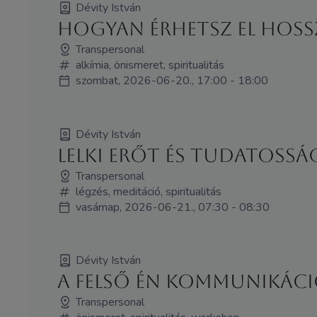
Dévity István
Hogyan érhetsz el hoss
Transpersonal
alkímia, önismeret, spiritualitás
szombat, 2026-06-20., 17:00 - 18:00
Dévity István
LELKI ERŐT ÉS TUDATOSS
Transpersonal
légzés, meditáció, spiritualitás
vasárnap, 2026-06-21., 07:30 - 08:30
Dévity István
A Felső Én kommunikáció 
Transpersonal