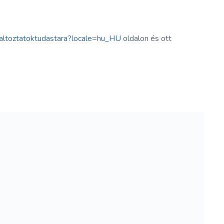
altoztatoktudastara?locale=hu_HU
oldalon és ott