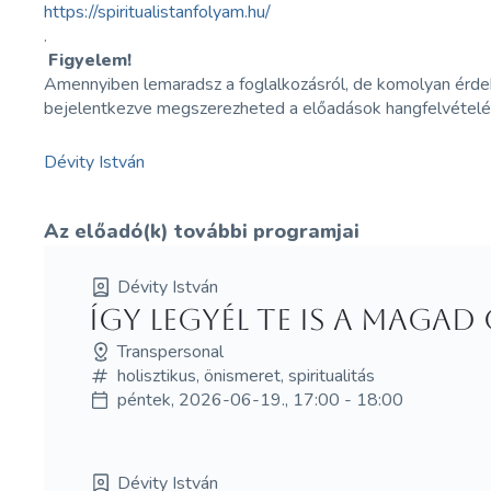
https://spiritualistanfolyam.hu/
.
Figyelem!
Amennyiben lemaradsz a foglalkozásról, de komolyan érdek
bejelentkezve megszerezheted a előadások hangfelvételé
Dévity István
Az előadó(k) további programjai
Dévity István
Így legyél te is a maga
Transpersonal
holisztikus, önismeret, spiritualitás
péntek, 2026-06-19., 17:00 - 18:00
Dévity István