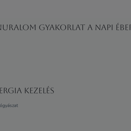
nuralom gyakorlat a napi éb
ERGIA KEZELÉS
gyógyászat