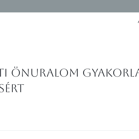
ti önuralom gyakorlat
sért