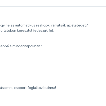
gy ne az automatikus reakciók irányítsák az életedet?
rlatokon keresztül fedezzük fel:
tosabbá a mindennapokban?
ásaimra, csoport foglalkozásaimra!