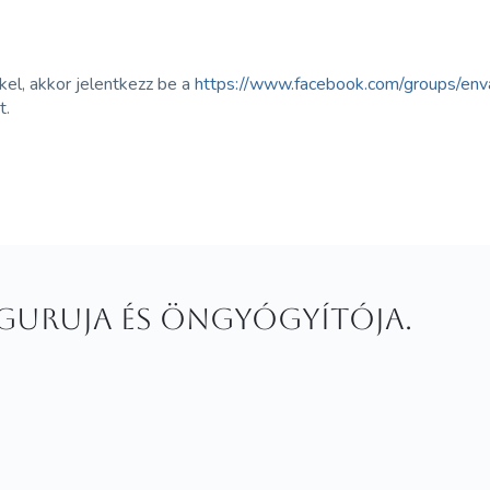
el, akkor jelentkezz be a
https://www.facebook.com/groups/env
t.
d guruja és öngyógyítója.