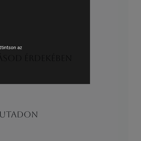
tintson az
lásod érdekében
s utadon