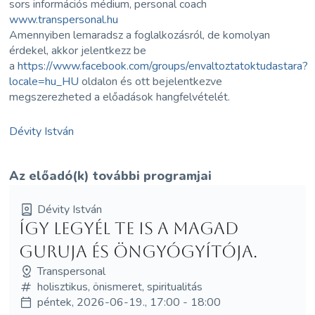
sors információs médium, personal coach
www.transpersonal.hu
Amennyiben lemaradsz a foglalkozásról, de komolyan
érdekel, akkor jelentkezz be
a
https://www.facebook.com/groups/envaltoztatoktudastara?
locale=hu_HU
oldalon és ott bejelentkezve
megszerezheted a előadások hangfelvételét.
Dévity István
Az előadó(k) további programjai
Dévity István
Így legyél te is a magad
guruja és öngyógyítója.
Transpersonal
holisztikus, önismeret, spiritualitás
péntek, 2026-06-19., 17:00 - 18:00