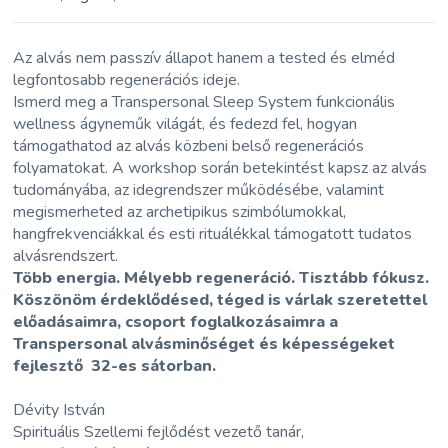
Az alvás nem passzív állapot hanem a tested és elméd
legfontosabb regenerációs ideje.
Ismerd meg a Transpersonal Sleep System funkcionális
wellness ágyneműk világát, és fedezd fel, hogyan
támogathatod az alvás közbeni belső regenerációs
folyamatokat. A workshop során betekintést kapsz az alvás
tudományába, az idegrendszer működésébe, valamint
megismerheted az archetipikus szimbólumokkal,
hangfrekvenciákkal és esti rituálékkal támogatott tudatos
alvásrendszert.
Több energia. Mélyebb regeneráció. Tisztább fókusz.
Köszönöm érdeklődésed, téged is várlak szeretettel
előadásaimra, csoport foglalkozásaimra a
Transpersonal alvásminőséget és képességeket
fejlesztő 32-es sátorban.
Dévity István
Spirituális Szellemi fejlődést vezető tanár,