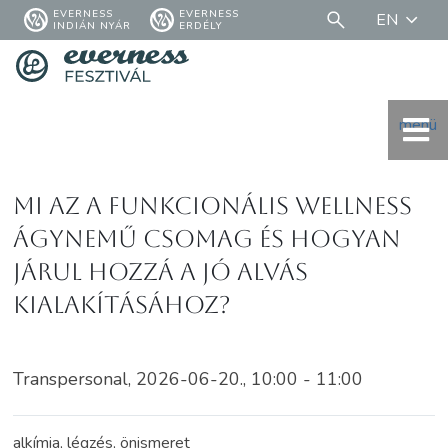
EVERNESS
EVERNESS
EN
INDIÁN NYÁR
ERDÉLY
menü
Mi az a funkcionális wellness
ágynemű csomag és hogyan
járul hozzá a jó alvás
kialakításához?
Transpersonal, 2026-06-20., 10:00 - 11:00
alkímia, légzés, önismeret