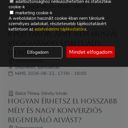
adatbiztonsághoz nélkülözhetetlen és statisztikai
hétfő, 2026-06-22., 15:00 - 16:00
cookie-k
marketing cookie-k
A weboldalon használt cookie-kban nem tárolunk
személyes adatokat, részletesebb tájékoztatásért
Dévity István
kattintson az
adatvédelmi tájékoztatóra
.
8 potyakör, amit nem muszáj
végigjárnod spirituális
Mindet elfogadom
utadon
Elfogadom
Transpersonal
önismeret, spiritualitás
hétfő, 2026-06-22., 17:00 - 18:00
Batizi Tímea, Dévity István
Hogyan érhetsz el hosszabb
mély és nagy konverziós
regeneráló alvást?
Transpersonal