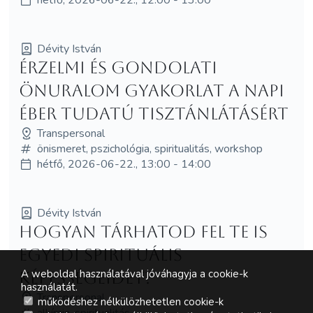
Dévity István
Érzelmi és gondolati
önuralom gyakorlat a napi
éber tudatú tisztánlátásért
Transpersonal
önismeret, pszichológia, spiritualitás, workshop
hétfő, 2026-06-22., 13:00 - 14:00
Dévity István
Hogyan tárhatod fel te is
egyedi spirituális
A weboldal használatával jóváhagyja a cookie-k
képességeidet?
használatát.
Transpersonal
működéshez nélkülözhetetlen cookie-k
alkímia, spiritualitás