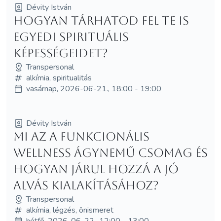
Dévity István
Hogyan tárhatod fel te is
egyedi spirituális
képességeidet?
Transpersonal
alkímia, spiritualitás
vasárnap, 2026-06-21., 18:00 - 19:00
Dévity István
Mi az a funkcionális
wellness ágynemű csomag és
hogyan járul hozzá a jó
alvás kialakításához?
Transpersonal
alkímia, légzés, önismeret
hétfő, 2026-06-22., 12:00 - 13:00