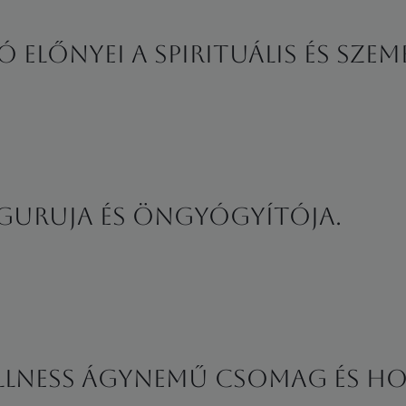
előnyei a spirituális és szem
d guruja és öngyógyítója.
ellness ágynemű csomag és ho