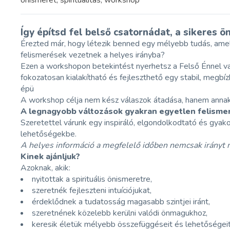
önismeret, spiritualitás, workshop
Így építsd fel belső csatornádat, a sikeres
Érezted már, hogy létezik benned egy mélyebb tudás, ame
felismerések vezetnek a helyes irányba?
Ezen a workshopon betekintést nyerhetsz a Felső Énnel v
fokozatosan kialakítható és fejleszthető egy stabil, megbí
épü
A workshop célja nem kész válaszok átadása, hanem annak 
A legnagyobb változások gyakran egyetlen felismer
Szeretettel várunk egy inspiráló, elgondolkodtató és gyako
lehetőségekbe.
A helyes információ a megfelelő időben nemcsak irányt 
Kinek ajánljuk?
Azoknak, akik:
nyitottak a spirituális önismeretre,
szeretnék fejleszteni intuíciójukat,
érdeklődnek a tudatosság magasabb szintjei iránt,
szeretnének közelebb kerülni valódi önmagukhoz,
keresik életük mélyebb összefüggéseit és lehetőségeit