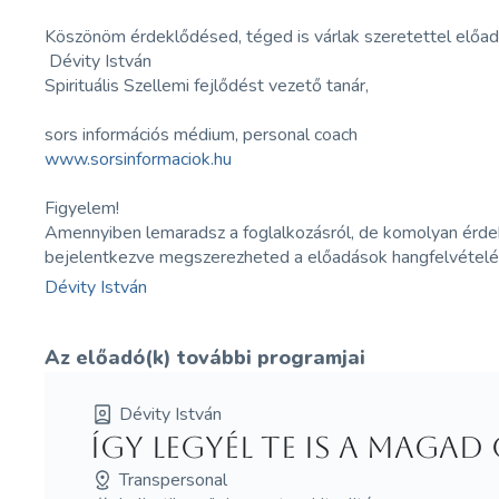
Köszönöm érdeklődésed, téged is várlak szeretettel előad
Dévity István
Spirituális Szellemi fejlődést vezető tanár,
sors információs médium, personal coach
www.sorsinformaciok.hu
Figyelem!
Amennyiben lemaradsz a foglalkozásról, de komolyan érdek
bejelentkezve megszerezheted a előadások hangfelvételé
Dévity István
Az előadó(k) további programjai
Dévity István
Így legyél te is a maga
Transpersonal