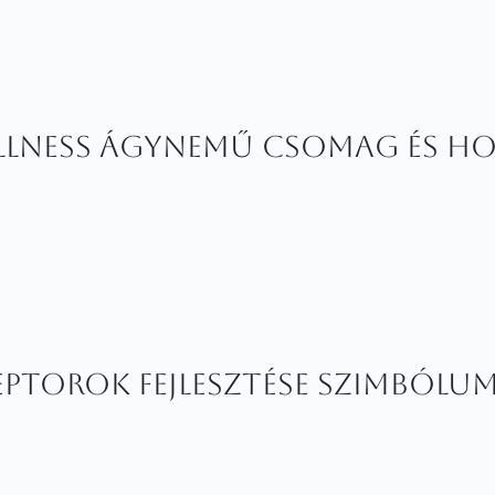
ellness ágynemű csomag és ho
ceptorok fejlesztése szimból