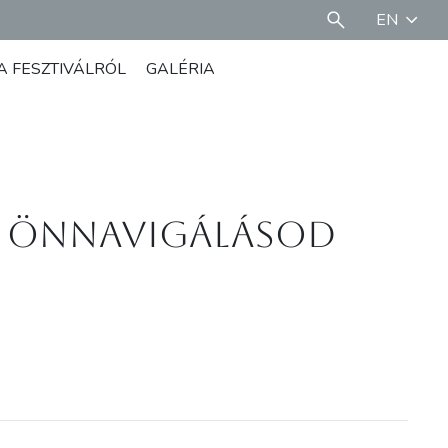
EN
A FESZTIVÁLRÓL
GALÉRIA
res önnavigálásod