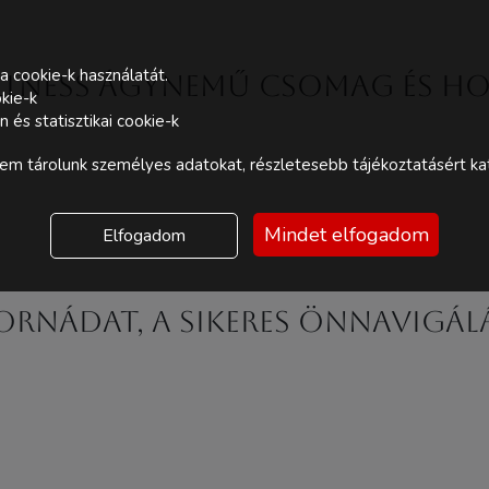
a cookie-k használatát.
ellness ágynemű csomag és ho
kie-k
és statisztikai cookie-k
m tárolunk személyes adatokat, részletesebb tájékoztatásért kat
Mindet elfogadom
Elfogadom
atornádat, a sikeres önnavigá