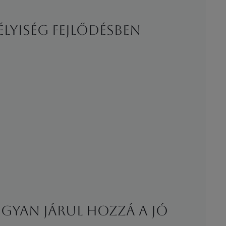
élyiség fejlődésben
gyan járul hozzá a jó