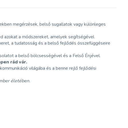
tekben megérzések, belső sugallatok vagy különleges
ed azokat a módszereket, amelyek segítségével
smeret, a tudatosság és a belső fejlődés összefüggéseire
olatot a belső bölcsességével és a Felső Énjével.
pen rád vár.
 kommunikáció világába és a benne rejlő fejlődési
ember életében.