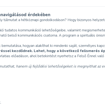
 önnavigálásod érdekében
ly túlmutat a hétköznapi gondolkodáson? Hogy bizonyos helyze
aló tudatos kommunikáció lehetőségeibe, valamint megismerhet
zható belső kommunikációs csatorna. A program a spirituális öni
bemutatása, hogyan alakíthat ki mindenki saját, személyes kapcs
éssel kezdődnek. Lehet, hogy a következő felismerés ép
rlatias előadáson, ahol betekintést nyerhetsz a Felső Énnel való
mutathat, hanem új fejlődési lehetőségeket is megnyithat az 
.