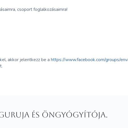
ásaimra, csoport foglalkozásaimra!
el, akkor jelentkezz be a
https://www.facebook.com/groups/env
t.
d guruja és öngyógyítója.