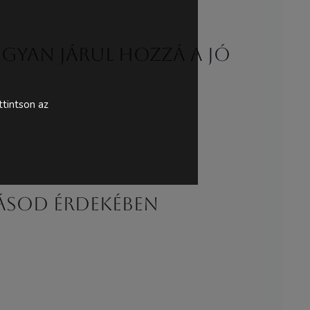
gyan járul hozzá a jó
tintson az
lásod érdekében