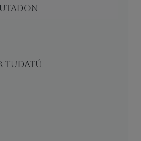
s utadon
er tudatú