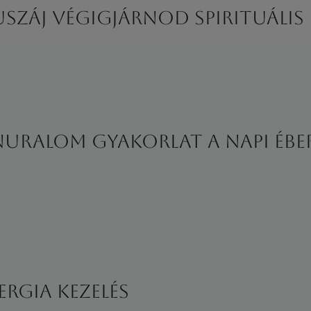
uszáj végigjárnod spirituáli
nuralom gyakorlat a napi éb
ERGIA KEZELÉS