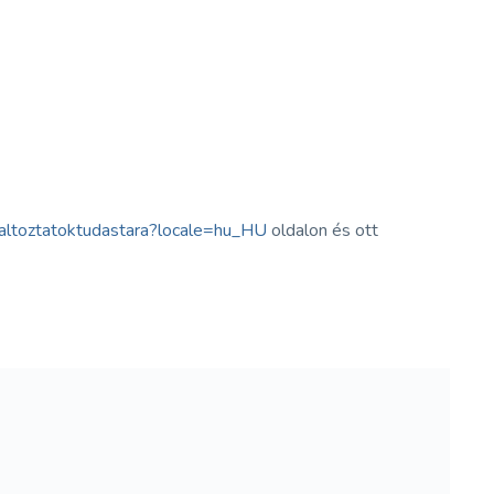
altoztatoktudastara?locale=hu_HU
oldalon és ott