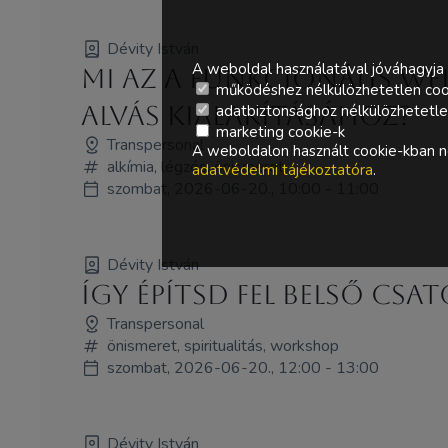
Dévity István
A weboldal használatával jóváhagyja 
Mi az a funkcionális w
működéshez nélkülözhetetlen coo
alvás kialakításához?
adatbiztonsághoz nélkülözhetetlen 
marketing cookie-k
Transpersonal
A weboldalon használt cookie-kban ne
alkímia, légzés, önismeret
adatvédelmi tájékoztatóra
.
szombat, 2026-06-20., 10:00 - 11:00
Dévity István
Így építsd fel belső cs
Transpersonal
önismeret, spiritualitás, workshop
szombat, 2026-06-20., 12:00 - 13:00
Dévity István