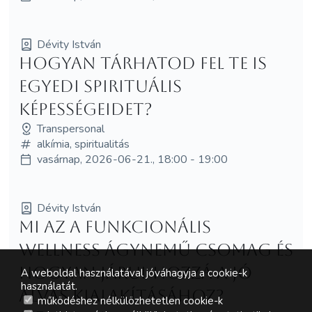
Dévity István
Hogyan tárhatod fel te is
egyedi spirituális
képességeidet?
Transpersonal
alkímia, spiritualitás
vasárnap, 2026-06-21., 18:00 - 19:00
Dévity István
Mi az a funkcionális
wellness ágynemű csomag és
hogyan járul hozzá a jó
A weboldal használatával jóváhagyja a cookie-k
használatát.
alvás kialakításához?
működéshez nélkülözhetetlen cookie-k