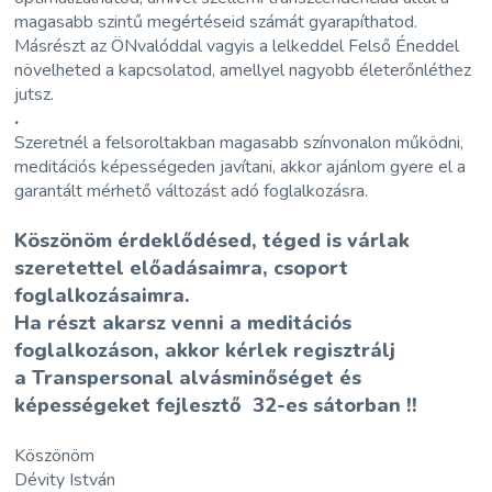
magasabb szintű megértéseid számát gyarapíthatod.
Másrészt az ÖNvalóddal vagyis a lelkeddel Felső Éneddel
növelheted a kapcsolatod, amellyel nagyobb életerőnléthez
jutsz.
.
Szeretnél a felsoroltakban magasabb színvonalon működni,
meditációs képességeden javítani, akkor ajánlom gyere el a
garantált mérhető változást adó foglalkozásra.
Köszönöm érdeklődésed, téged is várlak
szeretettel előadásaimra, csoport
foglalkozásaimra.
Ha részt akarsz venni a meditációs
foglalkozáson, akkor kérlek regisztrálj
a
Transpersonal alvásminőséget és
képességeket fejlesztő 32-es sátorban !!
Köszönöm
Dévity István