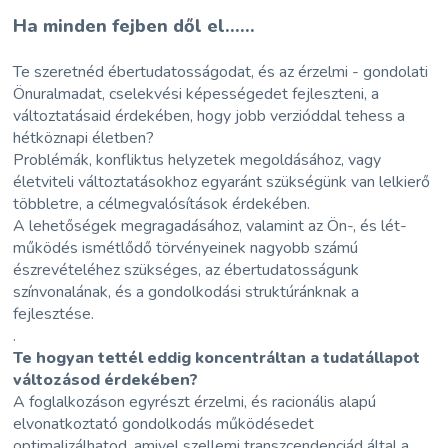
Ha minden fejben dől el......
Te szeretnéd ébertudatosságodat, és az érzelmi - gondolati
Önuralmadat, cselekvési képességedet fejleszteni, a
változtatásaid érdekében, hogy jobb verzióddal tehess a
hétköznapi életben?
Problémák, konfliktus helyzetek megoldásához, vagy
életviteli változtatásokhoz egyaránt szükségünk van lelkierő
többletre, a célmegvalósítások érdekében.
A lehetőségek megragadásához, valamint az Ön-, és lét-
működés ismétlődő törvényeinek nagyobb számú
észrevételéhez szükséges, az ébertudatosságunk
színvonalának, és a gondolkodási struktúránknak a
fejlesztése.
.
Te hogyan tettél eddig koncentráltan a tudatállapot
változásod érdekében?
A foglalkozáson egyrészt érzelmi, és racionális alapú
elvonatkoztató gondolkodás működésedet
optimalizálhatod, amivel szellemi transzcendenciád által a