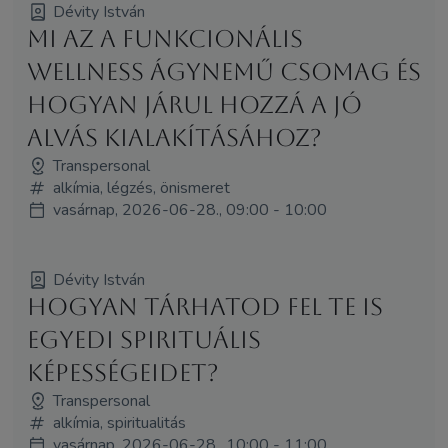
Dévity István
Mi az a funkcionális
wellness ágynemű csomag és
hogyan járul hozzá a jó
alvás kialakításához?
Transpersonal
alkímia, légzés, önismeret
vasárnap, 2026-06-28., 09:00 - 10:00
Dévity István
Hogyan tárhatod fel te is
egyedi spirituális
képességeidet?
Transpersonal
alkímia, spiritualitás
vasárnap, 2026-06-28., 10:00 - 11:00