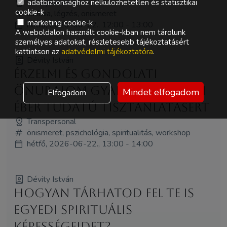
Transpersonal
adatbiztonsághoz nélkülözhetetlen és statisztikai
cookie-k
alkímia, légzés, önismeret
marketing cookie-k
hétfő, 2026-06-22., 12:00 - 13:00
A weboldalon használt cookie-kban nem tárolunk
személyes adatokat, részletesebb tájékoztatásért
kattintson az
adatvédelmi tájékoztatóra
.
Dévity István
Érzelmi és gondolati
önuralom gyakorlat a napi
Mindet elfogadom
Elfogadom
éber tudatú tisztánlátásért
Transpersonal
önismeret, pszichológia, spiritualitás, workshop
hétfő, 2026-06-22., 13:00 - 14:00
Dévity István
Hogyan tárhatod fel te is
egyedi spirituális
képességeidet?