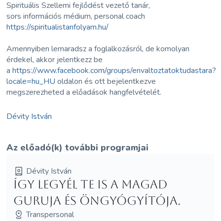
Spirituális Szellemi fejlődést vezető tanár,
sors információs médium, personal coach
https://spiritualistanfolyam.hu/
Amennyiben lemaradsz a foglalkozásról, de komolyan
érdekel, akkor jelentkezz be
a
https://www.facebook.com/groups/envaltoztatoktudastara?
locale=hu_HU
oldalon és ott bejelentkezve
megszerezheted a előadások hangfelvételét.
Dévity István
Az előadó(k) további programjai
Dévity István
Így legyél te is a magad
guruja és öngyógyítója.
Transpersonal