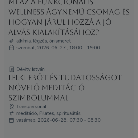
Mi az a funkcionális
wellness ágynemű csomag és
hogyan járul hozzá a jó
alvás kialakításához?
alkímia, légzés, önismeret
szombat, 2026-06-27., 18:00 - 19:00
Dévity István
LELKI ERŐT ÉS TUDATOSSÁGOT
NÖVELŐ MEDITÁCIÓ
SZIMBÓLUMMAL
Transpersonal
meditáció, Pilates, spiritualitás
vasárnap, 2026-06-28., 07:30 - 08:30