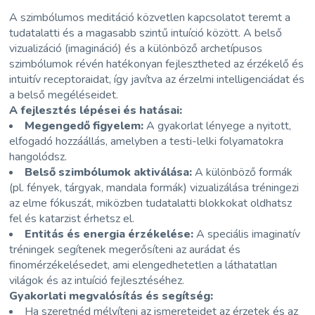
A szimbólumos meditáció közvetlen kapcsolatot teremt a
tudatalatti és a magasabb szintű intuíció között. A belső
vizualizáció (imagináció) és a különböző archetípusos
szimbólumok révén hatékonyan fejlesztheted az érzékelő és
intuitív receptoraidat, így javítva az érzelmi intelligenciádat és
a belső megéléseidet.
A fejlesztés lépései és hatásai:
Megengedő figyelem:
A gyakorlat lényege a nyitott,
elfogadó hozzáállás, amelyben a testi-lelki folyamatokra
hangolódsz.
Belső szimbólumok aktiválása:
A különböző formák
(pl. fények, tárgyak, mandala formák) vizualizálása tréningezi
az elme fókuszát, miközben tudatalatti blokkokat oldhatsz
fel és katarzist érhetsz el.
Entitás és energia érzékelése:
A speciális imaginatív
tréningek segítenek megerősíteni az aurádat és
finomérzékelésedet, ami elengedhetetlen a láthatatlan
világok és az intuíció fejlesztéséhez.
Gyakorlati megvalósítás és segítség:
Ha szeretnéd mélyíteni az ismereteidet az érzetek és az