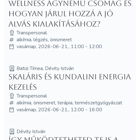
wellness ágynemű csomag és
hogyan járul hozzá a jó
alvás kialakításához?
Transpersonal
alkímia, légzés, önismeret
vasárnap, 2026-06-21., 11:00 - 12:00
Batizi Tímea, Dévity István
SKALÁRIS ÉS KUNDALINI ENERGIA
KEZELÉS
Transpersonal
alkímia, önismeret, terápia, természetgyógyászat
vasárnap, 2026-06-21., 12:00 - 16:00
Dévity István
Így működtetheted Te is a