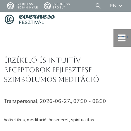
EVERNESS
EVERNESS
EN
INDIÁN NYÁR
ERDÉLY
menü
Érzékelő és intuitív
receptorok fejlesztése
szimbólumos meditáció
Transpersonal, 2026-06-27., 07:30 - 08:30
holisztikus, meditáció, önismeret, spiritualitás