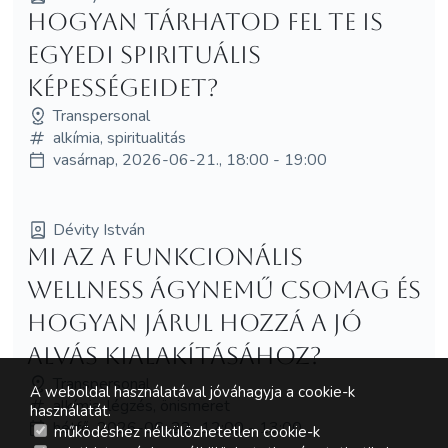
Hogyan tárhatod fel te is
egyedi spirituális
képességeidet?
Transpersonal
alkímia, spiritualitás
vasárnap, 2026-06-21., 18:00 - 19:00
Dévity István
Mi az a funkcionális
wellness ágynemű csomag és
hogyan járul hozzá a jó
alvás kialakításához?
Transpersonal
A weboldal használatával jóváhagyja a cookie-k
alkímia, légzés, önismeret
használatát.
hétfő, 2026-06-22., 12:00 - 13:00
működéshez nélkülözhetetlen cookie-k