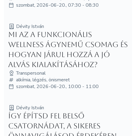
szombat, 2026-06-20., 07:30 - 08:30
Dévity István
Mi az a funkcionális
wellness ágynemű csomag és
hogyan járul hozzá a jó
alvás kialakításához?
Transpersonal
alkímia, légzés, önismeret
szombat, 2026-06-20., 10:00 - 11:00
Dévity István
Így építsd fel belső
csatornádat, a sikeres
önnavigálásod érdekében