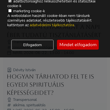
adatbiztonsághoz nélkülözhetetlen és statisztikai
cookie-k
marketing cookie-k
Dévity István
A weboldalon használt cookie-kban nem tárolunk
Érzelmi és gondolati
személyes adatokat, részletesebb tájékoztatásért
kattintson az
adatvédelmi tájékoztatóra
.
önuralom gyakorlat a napi
éber tudatú tisztánlátásért
Transpersonal
Mindet elfogadom
Elfogadom
önismeret, pszichológia, spiritualitás, workshop
hétfő, 2026-06-22., 13:00 - 14:00
Dévity István
Hogyan tárhatod fel te is
egyedi spirituális
képességeidet?
Transpersonal
alkímia, spiritualitás