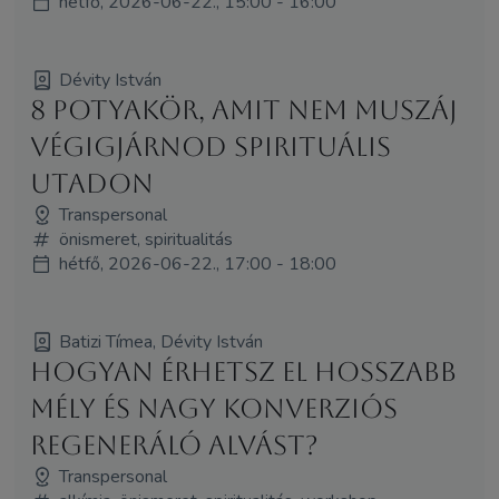
hétfő, 2026-06-22., 15:00 - 16:00
Dévity István
8 potyakör, amit nem muszáj
végigjárnod spirituális
utadon
Transpersonal
önismeret, spiritualitás
hétfő, 2026-06-22., 17:00 - 18:00
Batizi Tímea, Dévity István
Hogyan érhetsz el hosszabb
mély és nagy konverziós
regeneráló alvást?
Transpersonal