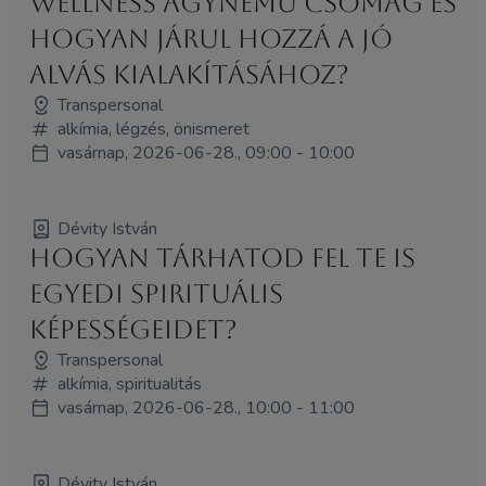
wellness ágynemű csomag és
hogyan járul hozzá a jó
alvás kialakításához?
Transpersonal
alkímia, légzés, önismeret
vasárnap, 2026-06-28., 09:00 - 10:00
Dévity István
Hogyan tárhatod fel te is
egyedi spirituális
képességeidet?
Transpersonal
alkímia, spiritualitás
vasárnap, 2026-06-28., 10:00 - 11:00
Dévity István