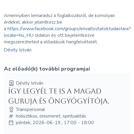
Amennyiben lemaradsz a foglalkozásról, de komolyan
érdekel, akkor jelentkezz be
a
https://www.facebook.com/groups/envaltoztatoktudastara?
locale=hu_HU
oldalon és ott bejelentkezve
megszerezheted a előadások hangfelvételét.
Dévity István
Az előadó(k) további programjai
Dévity István
Így legyél te is a magad
guruja és öngyógyítója.
Transpersonal
holisztikus, önismeret, spiritualitás
péntek, 2026-06-19., 17:00 - 18:00