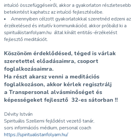
intuíció összefüggéseiről, akkor a gyakorlaton részletesebb
betekintést kaphatsz az intuíció fejlesztésébe.
Amennyiben célzott gyakorlatokkal szeretnéd edzeni az
érzékelésed és intuitív kommunikációd, akkor próbáld ki a
spirituálistanfolyam.hu által kínált entitás-érzékelést
fejlesztő meditációt.
Köszönöm érdeklődésed, téged is várlak
szeretettel előadásaimra, csoport
foglalkozásaimra.
Ha részt akarsz venni a meditációs
foglalkozáson, akkor kérlek regisztrálj
a
Transpersonal alvásminőséget és
képességeket fejlesztő 32-es sátorban !!
Dévity István
Spirituális Szellemi fejlődést vezető tanár,
sors információs médium, personal coach
https://spiritualistanfolyam.hu/