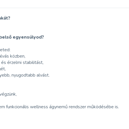
akát?
 belső egyensúlyod?
eted:
alvás közben,
és érzelmi stabilitást,
ét,
yebb, nyugodtabb alvást.
 végzünk,
tem funkcionális wellness ágynemű rendszer működésébe is.