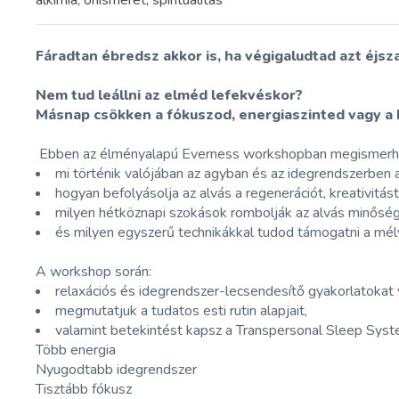
alkímia, önismeret, spiritualitás
Fáradtan ébredsz akkor is, ha végigaludtad azt éjsz
Nem tud leállni az elméd lefekvéskor?
Másnap csökken a fókuszod, energiaszinted vagy a
Ebben az élményalapú Everness workshopban megismerh
mi történik valójában az agyban és az idegrendszerben 
hogyan befolyásolja az alvás a regenerációt, kreativitást 
milyen hétköznapi szokások rombolják az alvás minőség
és milyen egyszerű technikákkal tudod támogatni a mél
A workshop során:
relaxációs és idegrendszer-lecsendesítő gyakorlatokat
megmutatjuk a tudatos esti rutin alapjait,
valamint betekintést kapsz a Transpersonal Sleep Sys
Több energia
Nyugodtabb idegrendszer
Tisztább fókusz