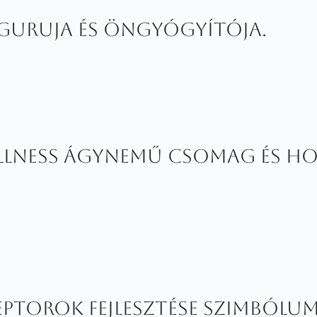
d guruja és öngyógyítója.
ellness ágynemű csomag és ho
ceptorok fejlesztése szimból