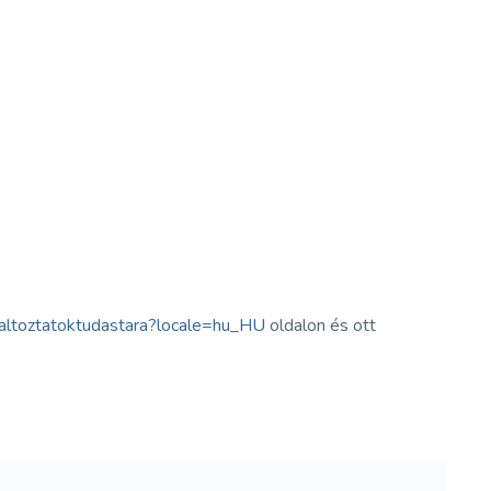
altoztatoktudastara?locale=hu_HU
oldalon és ott