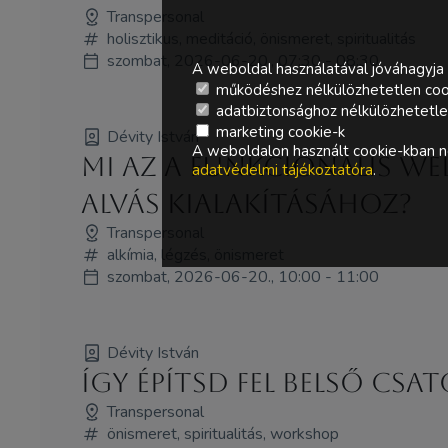
Transpersonal
holisztikus, meditáció, önismeret, spiritualitás
szombat, 2026-06-20., 07:30 - 08:30
A weboldal használatával jóváhagyja 
működéshez nélkülözhetetlen coo
adatbiztonsághoz nélkülözhetetlen 
marketing cookie-k
Dévity István
A weboldalon használt cookie-kban ne
Mi az a funkcionális w
adatvédelmi tájékoztatóra
.
alvás kialakításához?
Transpersonal
alkímia, légzés, önismeret
szombat, 2026-06-20., 10:00 - 11:00
Dévity István
Így építsd fel belső cs
Transpersonal
önismeret, spiritualitás, workshop