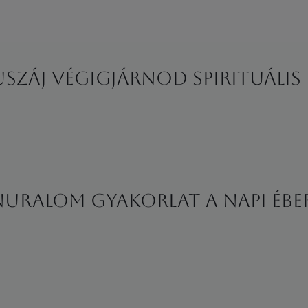
uszáj végigjárnod spirituáli
nuralom gyakorlat a napi éb