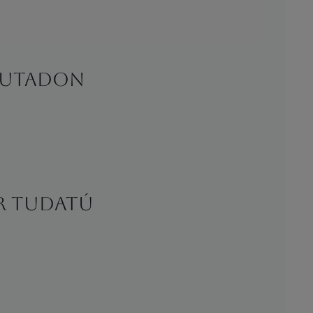
s utadon
er tudatú