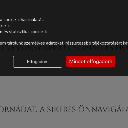
a cookie-k használatát.
kie-k
és statisztikai cookie-k
m tárolunk személyes adatokat, részletesebb tájékoztatásért kat
ellness ágynemű csomag és ho
Mindet elfogadom
Elfogadom
atornádat, a sikeres önnavigá