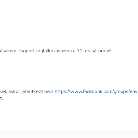
ásaimra, csoport foglalkozásaimra a 32-es sátorban!
el, akkor jelentkezz be a
https://www.facebook.com/groups/env
t.