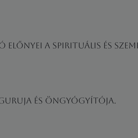
előnyei a spirituális és szem
d guruja és öngyógyítója.