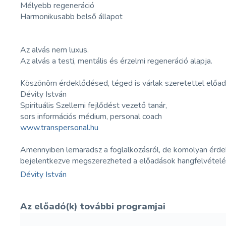
Mélyebb regeneráció
Harmonikusabb belső állapot
Az alvás nem luxus.
Az alvás a testi, mentális és érzelmi regeneráció alapja.
Köszönöm érdeklődésed, téged is várlak szeretettel előad
Dévity István
Spirituális Szellemi fejlődést vezető tanár,
sors információs médium, personal coach
www.transpersonal.hu
Amennyiben lemaradsz a foglalkozásról, de komolyan érdek
bejelentkezve megszerezheted a előadások hangfelvételé
Dévity István
Az előadó(k) további programjai