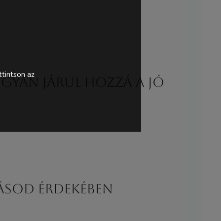
tintson az
gyan járul hozzá a jó
lásod érdekében