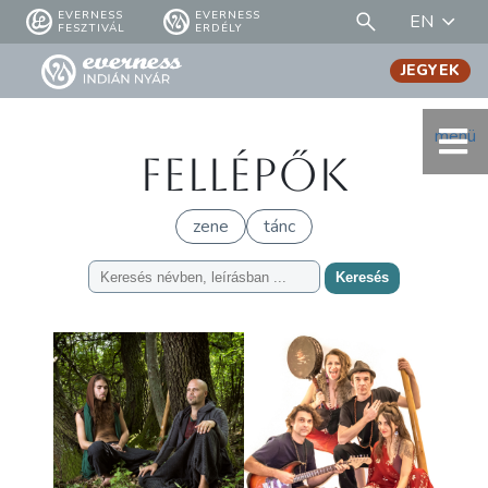
EVERNESS
EVERNESS
EN
FESZTIVÁL
ERDÉLY
JEGYEK
menü
Fellépők
zene
tánc
Keresés