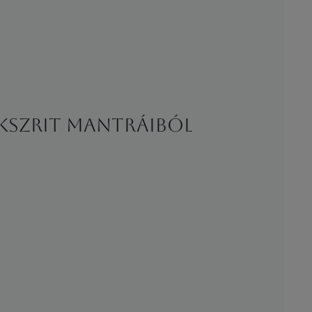
kszrit mantráiból