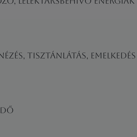
zó, lélektársbehívó energiák
nézés, tisztánlátás, emelkedé
RDŐ