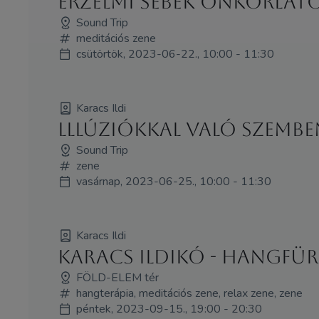
Érzelmi sebek önkorláto
Sound Trip
meditációs zene
csütörtök, 2023-06-22., 10:00 - 11:30
Karacs Ildi
lllúziókkal való szembe
Sound Trip
zene
vasárnap, 2023-06-25., 10:00 - 11:30
Karacs Ildi
Karacs Ildikó - HANGFÜ
FÖLD-ELEM tér
hangterápia, meditációs zene, relax zene, zene
péntek, 2023-09-15., 19:00 - 20:30