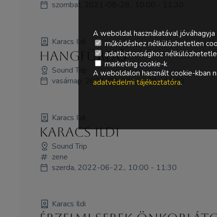
szombat, 2021-08-28., 10:00 - 11:30
A weboldal használatával jóváhagyja 
Karacs Ildi
működéshez nélkülözhetetlen coo
Hangfürdő
adatbiztonsághoz nélkülözhetetlen 
marketing cookie-k
Sound Trip
A weboldalon használt cookie-kban ne
vasárnap, 2021-08-29., 10:00 - 11:30
adatvédelmi tájékoztatóra
.
Karacs Ildi
Karacs Ildi
Sound Trip
zene
szerda, 2022-06-22., 10:00 - 11:30
Karacs Ildi