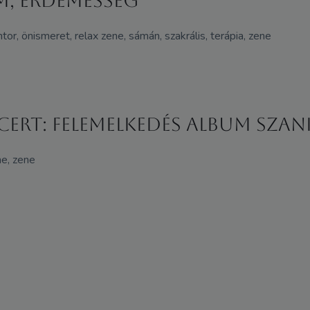
m, érdemesség
or, önismeret, relax zene, sámán, szakrális, terápia, zene
rt: Felemelkedés album szan
ne, zene