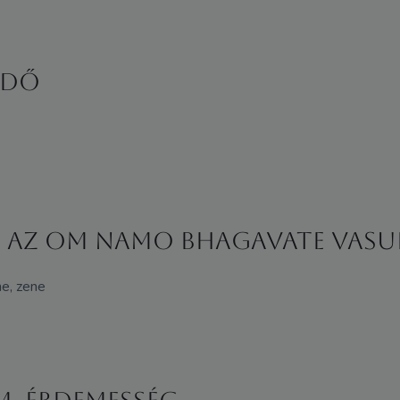
RDŐ
s az Om Namo Bhagavate Vasu
ne, zene