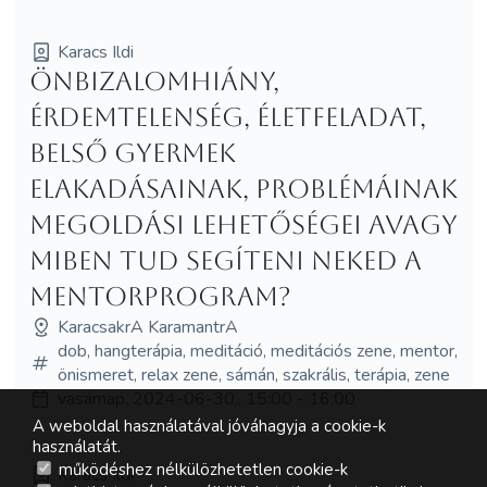
Karacs Ildi
Önbizalomhiány,
érdemtelenség, életfeladat,
belső gyermek
elakadásainak, problémáinak
megoldási lehetőségei avagy
miben tud segíteni Neked a
mentorprogram?
KaracsakrA KaramantrA
dob, hangterápia, meditáció, meditációs zene, mentor,
önismeret, relax zene, sámán, szakrális, terápia, zene
vasárnap, 2024-06-30., 15:00 - 16:00
A weboldal használatával jóváhagyja a cookie-k
használatát.
működéshez nélkülözhetetlen cookie-k
Karacs Ildi