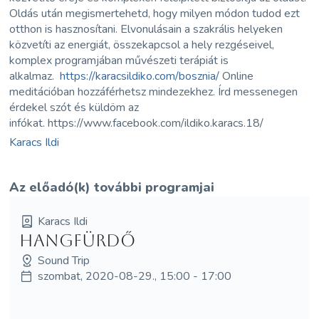
Oldás után megismertehetd, hogy milyen módon tudod ezt
otthon is hasznosítani. Elvonulásain a szakrális helyeken
közvetíti az energiát, összekapcsol a hely rezgéseivel,
komplex programjában művészeti terápiát is
alkalmaz.
https://karacsildiko.com/bosznia/
Online
meditációban hozzáférhetsz mindezekhez. Írd messenegen
érdekel szót és küldöm az
infókat. https://www.facebook.com/ildiko.karacs.18/
Karacs Ildi
Az előadó(k) további programjai
Karacs Ildi
hangfürdő
Sound Trip
szombat, 2020-08-29., 15:00 - 17:00