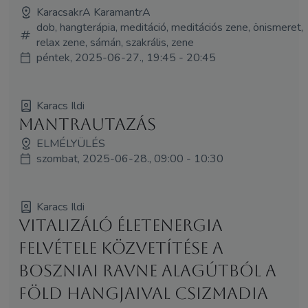
KaracsakrA KaramantrA
dob, hangterápia, meditáció, meditációs zene, önismeret,
relax zene, sámán, szakrális, zene
péntek, 2025-06-27., 19:45 - 20:45
Karacs Ildi
Mantrautazás
ELMÉLYÜLÉS
szombat, 2025-06-28., 09:00 - 10:30
Karacs Ildi
Vitalizáló életenergia
felvétele közvetítése a
Boszniai Ravne alagútból a
Föld hangjaival Csizmadia