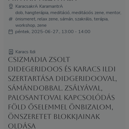
KaracsakrA KaramantrA
dob, hangterápia, meditáció, meditációs zene, mentor,
önismeret, relax zene, sámán, szakrális, terápia,
workshop, zene
péntek, 2025-06-27., 13:00 - 14:00
Karacs Ildi
Csizmadia Zsolt
Didegeridoos és Karacs Ildi
szertartása didgeridooval,
sámándobbal. zsályával,
palosantoval kapcsolódás
Föld őselemmel önbizalom,
önszeretet blokkjainak
oldása