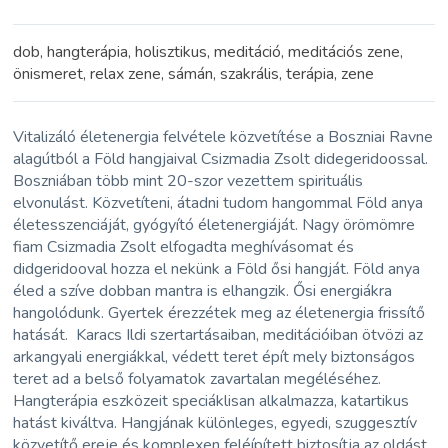
dob, hangterápia, holisztikus, meditáció, meditációs zene,
önismeret, relax zene, sámán, szakrális, terápia, zene
Vitalizáló életenergia felvétele közvetítése a Boszniai Ravne
alagútból a Föld hangjaival Csizmadia Zsolt didegeridoossal.
Boszniában több mint 20-szor vezettem spirituális
elvonulást. Közvetíteni, átadni tudom hangommal Föld anya
életesszenciáját, gyógyító életenergiáját. Nagy örömömre
fiam Csizmadia Zsolt elfogadta meghívásomat és
didgeridooval hozza el nekünk a Föld ősi hangját. Föld anya
éled a szíve dobban mantra is elhangzik. Ősi energiákra
hangolódunk. Gyertek érezzétek meg az életenergia frissítő
hatását. Karacs Ildi szertartásaiban, meditációiban ötvözi az
arkangyali energiákkal, védett teret épít mely biztonságos
teret ad a belső folyamatok zavartalan megéléséhez.
Hangterápia eszközeit speciáklisan alkalmazza, katartikus
hatást kiváltva. Hangjának különleges, egyedi, szuggesztív
közvetítő ereje és komplexen feléípített biztosítja az oldást.