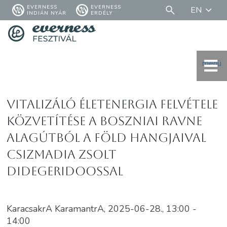
EVERNESS
EVERNESS
EN
INDIÁN NYÁR
ERDÉLY
menü
Vitalizáló életenergia felvétele
közvetítése a Boszniai Ravne
alagútból a Föld hangjaival
Csizmadia Zsolt
didegeridoossal
KaracsakrA KaramantrA, 2025-06-28., 13:00 -
14:00