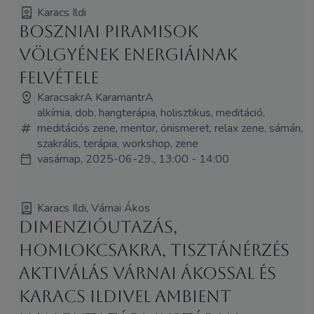
Karacs Ildi
Boszniai piramisok
völgyének energiáinak
felvétele
KaracsakrA KaramantrA
alkímia, dob, hangterápia, holisztikus, meditáció,
meditációs zene, mentor, önismeret, relax zene, sámán,
szakrális, terápia, workshop, zene
vasárnap, 2025-06-29., 13:00 - 14:00
Karacs Ildi, Várnai Ákos
Dimenzióutazás,
homlokcsakra, tisztánérzés
aktiválás Várnai Ákossal és
Karacs Ildivel ambient