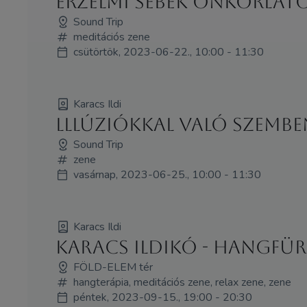
Érzelmi sebek önkorláto
Sound Trip
meditációs zene
csütörtök, 2023-06-22., 10:00 - 11:30
Karacs Ildi
lllúziókkal való szembe
Sound Trip
zene
vasárnap, 2023-06-25., 10:00 - 11:30
Karacs Ildi
Karacs Ildikó - HANGFÜ
FÖLD-ELEM tér
hangterápia, meditációs zene, relax zene, zene
péntek, 2023-09-15., 19:00 - 20:30