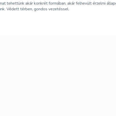
t tehettünk akár konkrét formában, akár felhevült érzelmi állapo
udunk. Védett térben, gondos vezetéssel.