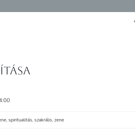
ítása
4:00
e, spiritualitás, szakrális, zene