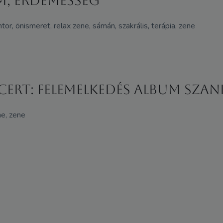
m, érdemesség
or, önismeret, relax zene, sámán, szakrális, terápia, zene
rt: Felemelkedés album szan
ne, zene