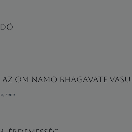
RDŐ
s az Om Namo Bhagavate Vasu
ne, zene