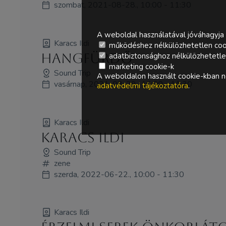
szombat, 2021-08-28., 10:00 - 11:30
A weboldal használatával jóváhagyja 
Karacs Ildi
működéshez nélkülözhetetlen coo
Hangfürdő
adatbiztonsághoz nélkülözhetetlen 
marketing cookie-k
Sound Trip
A weboldalon használt cookie-kban ne
vasárnap, 2021-08-29., 10:00 - 11:30
adatvédelmi tájékoztatóra
.
Karacs Ildi
Karacs Ildi
Sound Trip
zene
szerda, 2022-06-22., 10:00 - 11:30
Karacs Ildi