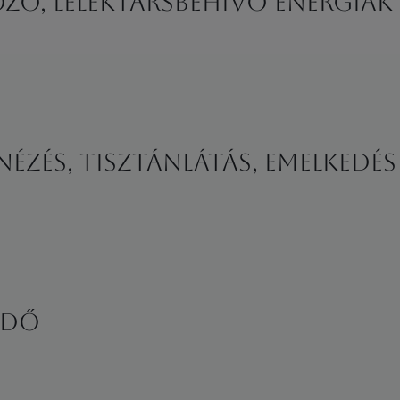
zó, lélektársbehívó energiák
nézés, tisztánlátás, emelkedé
RDŐ