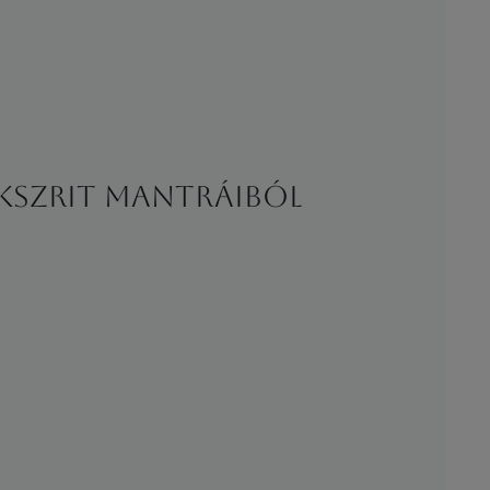
kszrit mantráiból