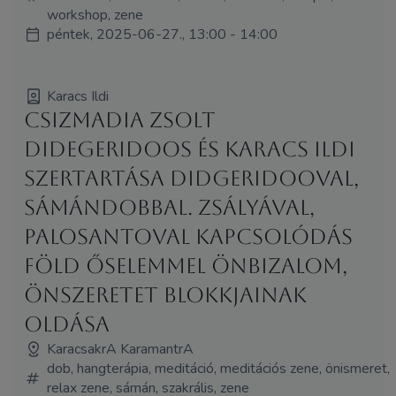
workshop, zene
péntek, 2025-06-27., 13:00 - 14:00
Karacs Ildi
Csizmadia Zsolt
Didegeridoos és Karacs Ildi
szertartása didgeridooval,
sámándobbal. zsályával,
palosantoval kapcsolódás
Föld őselemmel önbizalom,
önszeretet blokkjainak
oldása
KaracsakrA KaramantrA
dob, hangterápia, meditáció, meditációs zene, önismeret,
relax zene, sámán, szakrális, zene