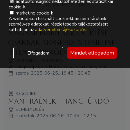
adatbiztonsághoz nélkülözhetetlen és statisztikai
szerda, 2025-06-25., 13:00 - 14:00
cookie-k
marketing cookie-k
A weboldalon használt cookie-kban nem tárolunk
személyes adatokat, részletesebb tájékoztatásért
Karacs Ildi
kattintson az
adatvédelmi tájékoztatóra
.
Magyar Mantrák Éneklése
Csakrák Rezgésszintemelése
Isteni Fénykódok betöltése
Mindet elfogadom
Elfogadom
KaracsakrA KaramantrA
hangterápia, meditációs zene, relax zene, zene
szerda, 2025-06-25., 19:45 - 20:45
Karacs Ildi
Mantraének - hangfürdő
ELMÉLYÜLÉS
csütörtök, 2025-06-26., 10:45 - 12:15