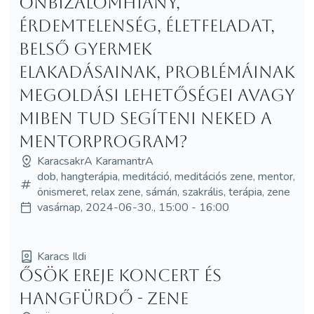
Önbizalomhiány,
érdemtelenség, életfeladat,
belső gyermek
elakadásainak, problémáinak
megoldási lehetőségei avagy
miben tud segíteni Neked a
mentorprogram?
KaracsakrA KaramantrA
dob, hangterápia, meditáció, meditációs zene, mentor,
önismeret, relax zene, sámán, szakrális, terápia, zene
vasárnap, 2024-06-30., 15:00 - 16:00
Karacs Ildi
Ősök ereje koncert és
hangfürdő - ZENE