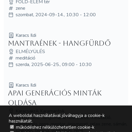
FÖLD-ELEM tér
zene
szombat, 2024-09-14., 10:30 - 12:00
Karacs Ildi
Mantraének - hangfürdő
ELMÉLYÜLÉS
meditáció
szerda, 2025-06-25., 09:00 - 10:30
Karacs Ildi
Apai generációs minták
oldása
KaracsakrA KaramantrA
A weboldal használatával jóváhagyja a cookie-k
alkímia, dob, hangterápia, holisztikus, meditáció,
használatát.
meditációs zene, mentor, önismeret, relax zene, sámán,
működéshez nélkülözhetetlen cookie-k
szakrális, terápia, workshop, zene