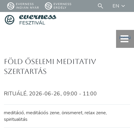
EVERNESS
EVERNESS
EN
INDIÁN NYÁR
ERDÉLY
menü
Föld őselemi meditativ
szertartás
RITUÁLÉ, 2026-06-26., 09:00 - 11:00
meditáció, meditációs zene, önismeret, relax zene,
spiritualitás