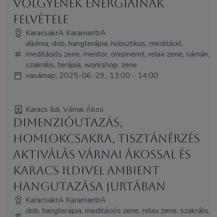
völgyének energiáinak
felvétele
KaracsakrA KaramantrA
alkímia, dob, hangterápia, holisztikus, meditáció,
meditációs zene, mentor, önismeret, relax zene, sámán,
szakrális, terápia, workshop, zene
vasárnap, 2025-06-29., 13:00 - 14:00
Karacs Ildi, Várnai Ákos
Dimenzióutazás,
homlokcsakra, tisztánérzés
aktiválás Várnai Ákossal és
Karacs Ildivel ambient
hangutazása jurtában
KaracsakrA KaramantrA
dob, hangterápia, meditációs zene, relax zene, szakrális,