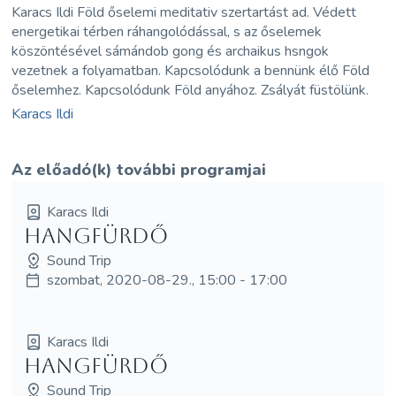
Karacs Ildi Föld őselemi meditativ szertartást ad. Védett
energetikai térben ráhangolódással, s az őselemek
köszöntésével sámándob gong és archaikus hsngok
vezetnek a folyamatban. Kapcsolódunk a bennünk élő Föld
őselemhez. Kapcsolódunk Föld anyához. Zsályát füstölünk.
Karacs Ildi
Az előadó(k) további programjai
Karacs Ildi
hangfürdő
Sound Trip
szombat, 2020-08-29., 15:00 - 17:00
Karacs Ildi
hangfürdő
Sound Trip